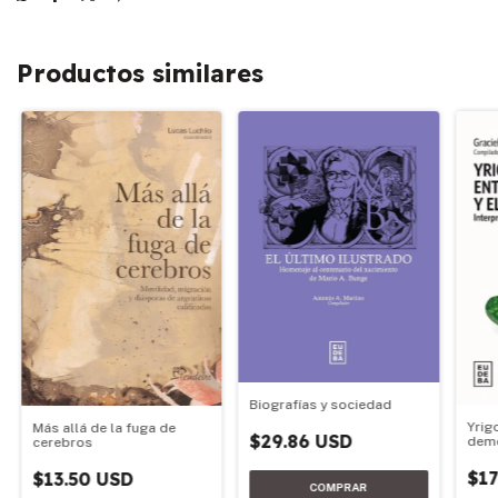
Productos similares
Biografías y sociedad
Yrig
Más allá de la fuga de
$29.86 USD
demo
cerebros
$17
$13.50 USD