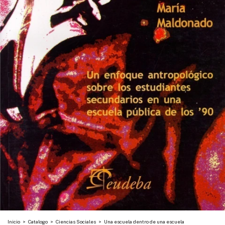
Inicio
>
Catalogo
>
Ciencias Sociales
>
Una escuela dentro de una escuela