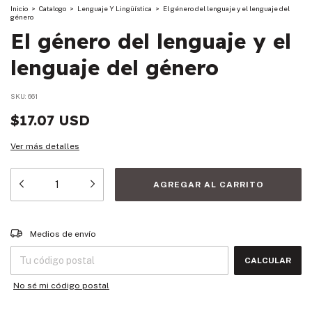
Inicio
>
Catalogo
>
Lenguaje Y Lingüística
>
El género del lenguaje y el lenguaje del
género
El género del lenguaje y el
lenguaje del género
SKU:
661
$17.07 USD
Ver más detalles
Entregas para el CP:
CAMBIAR CP
Medios de envío
CALCULAR
No sé mi código postal