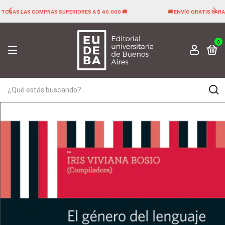
🚚 ENVÍO GRATIS PARA TODAS LAS COMPRAS SUPERIORES A $ 40.000 🚚
0