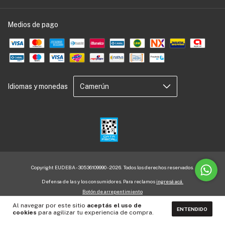
Medios de pago
Idiomas y monedas
Copyright EUDEBA - 30536109990 - 2026. Todos los derechos reservados.
Defensa de las y los consumidores. Para reclamos
ingresá acá.
Botón de arrepentimiento
Al navegar por este sitio
aceptás el uso de
ENTENDIDO
cookies
para agilizar tu experiencia de compra.