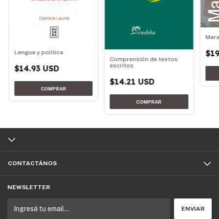
Mara
$19
Lengua y política
Comprensión de textos
escritos
$14.93 USD
$14.21 USD
CONTACTÁNOS
NEWSLETTER