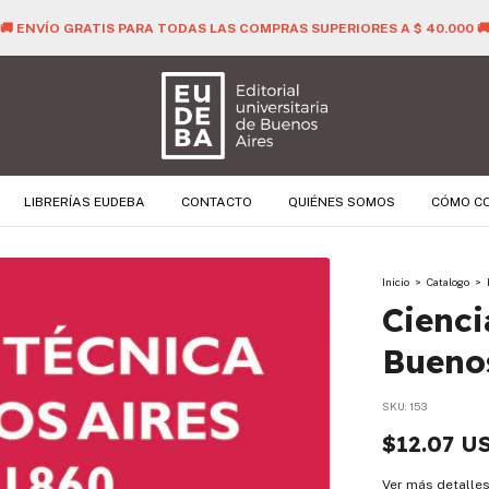
🚚 ENVÍO GRATIS PARA TODAS LAS COMPRAS SUPERIORES A $ 40.000 
LIBRERÍAS EUDEBA
CONTACTO
QUIÉNES SOMOS
CÓMO C
Inicio
>
Catalogo
>
Cienci
Bueno
SKU:
153
$12.07 U
Ver más detalle