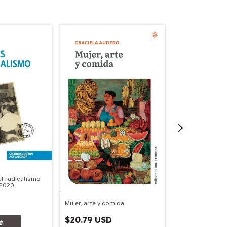
el radicalismo
-2020
Problemas de la 
historia
Mujer, arte y comida
$18.79 USD
$20.79 USD