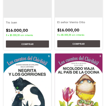
El señor Viento Otto
Tío Juan
$16.000,00
$16.000,00
3
x
$5.333,33
sin interés
3
x
$5.333,33
sin interés