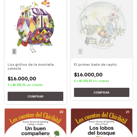
Los grillos de la montaña
El primer baile de rayito
celeste
$16.000,00
$16.000,00
3
x
$5.333,33
sin interés
3
x
$5.333,33
sin interés