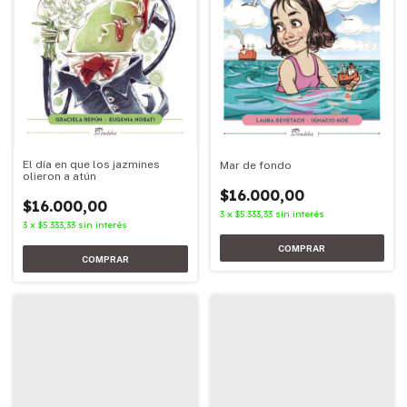
El día en que los jazmines
Mar de fondo
olieron a atún
$16.000,00
$16.000,00
3
x
$5.333,33
sin interés
3
x
$5.333,33
sin interés