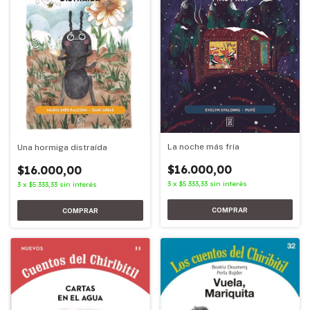
La noche más fría
Una hormiga distraída
$16.000,00
$16.000,00
3
x
$5.333,33
sin interés
3
x
$5.333,33
sin interés