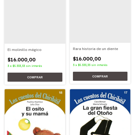
Rara historia de un diente
El molinillo mágico
$16.000,00
$16.000,00
3
x
$5.333,33
sin interés
3
x
$5.333,33
sin interés