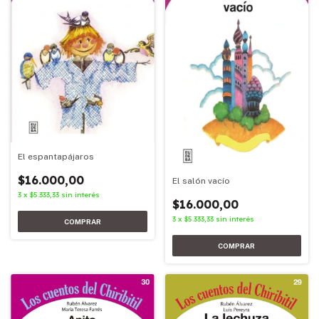
El espantapájaros
$16.000,00
El salón vacío
3
x
$5.333,33
sin interés
$16.000,00
3
x
$5.333,33
sin interés