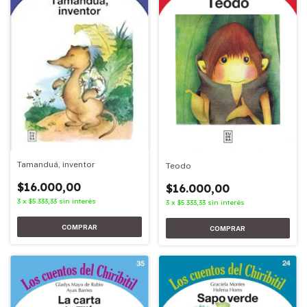
Tamanduá, inventor
Teodo
$16.000,00
$16.000,00
3
x
$5.333,33
sin interés
3
x
$5.333,33
sin interés