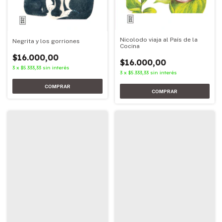
Nicolodo viaja al País de la
Negrita y los gorriones
Cocina
$16.000,00
$16.000,00
3
x
$5.333,33
sin interés
3
x
$5.333,33
sin interés