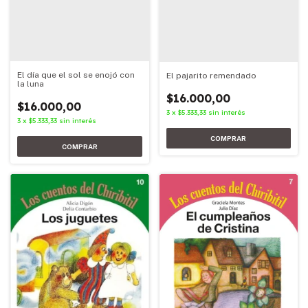
El día que el sol se enojó con
El pajarito remendado
la luna
$16.000,00
$16.000,00
3
x
$5.333,33
sin interés
3
x
$5.333,33
sin interés