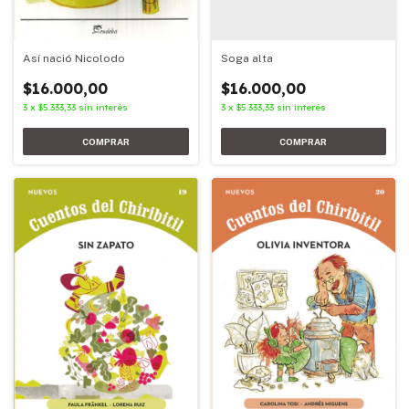
Soga alta
Así nació Nicolodo
$16.000,00
$16.000,00
3
x
$5.333,33
sin interés
3
x
$5.333,33
sin interés