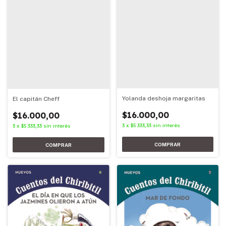
Yolanda deshoja margaritas
El capitán Cheff
$16.000,00
$16.000,00
3
x
$5.333,33
sin interés
3
x
$5.333,33
sin interés