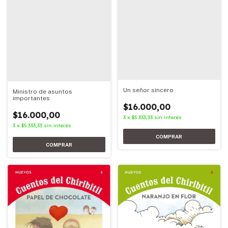
Un señor sincero
Ministro de asuntos
importantes
$16.000,00
$16.000,00
3
x
$5.333,33
sin interés
3
x
$5.333,33
sin interés