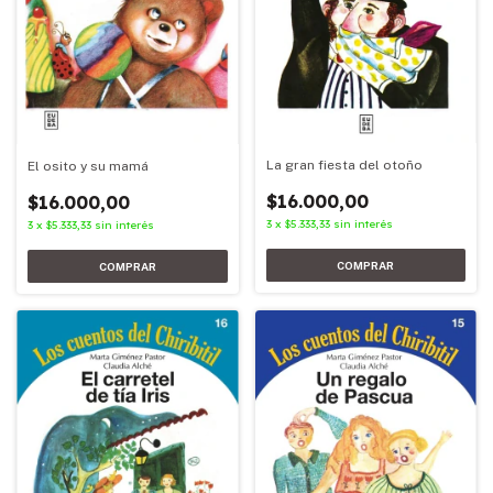
La gran fiesta del otoño
El osito y su mamá
$16.000,00
$16.000,00
3
x
$5.333,33
sin interés
3
x
$5.333,33
sin interés