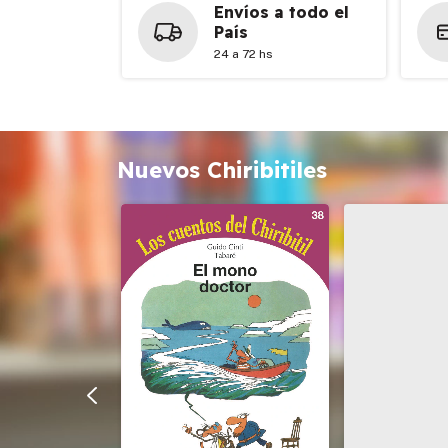
Envíos a todo el
País
24 a 72 hs
Nuevos Chiribitiles