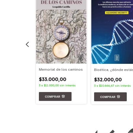
ia en movimiento
Memorial de los caminos
Bioética, ¿dónde está
00,00
$33.000,00
$32.000,00
,67
sin interés
3
x
$11.000,00
sin interés
3
x
$10.666,67
sin interés