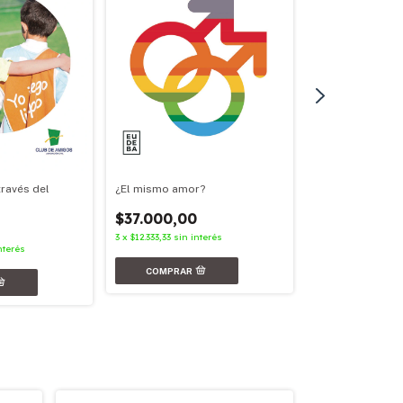
¿El mismo amor?
través del
Nunca más
$37.000,00
$31.000,00
3
x
$12.333,33
sin interés
3
x
$10.333,33
sin in
nterés