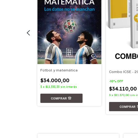
Fútbol y matemática
Combo ICSE - 2
nterés
$34.000,00
-
10
%
OFF
3
x
$11.333,33
sin interés
$34.110,0
3
x
$11.370,00
sin i