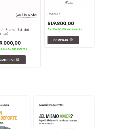
Drácula
Facundo
$19.800,00
$23.900,00
3
x
$6.600,00
sin interés
tín Fierro (Ed. del
3
x
$7.966,67
sin in
sillo)
9.000,00
$6.333,33
sin interés