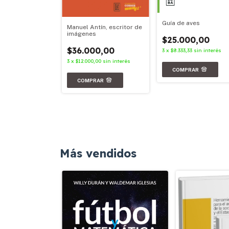
Guía de aves
Manuel Antín, escritor de
imágenes
$25.000,00
00,00
$36.000,00
3
x
$8.333,33
sin interés
67
sin interés
3
x
$12.000,00
sin interés
Más vendidos