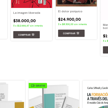
El dolor psíquico
La imagen liberada
$24.900,00
$38.000,00
3
x
$8.300,00
sin interés
Mar
3
x
$12.666,67
sin interés
bol
$1
3
x
GRATIS