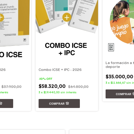
La formación a 
deporte
026
Combo ICSE + IPC - 2026
$35.000,00
-
10
%
OFF
3
x
$11.666,67
sin i
0
$58.320,00
$37.900,00
$64.800,00
nterés
3
x
$19.440,00
sin interés