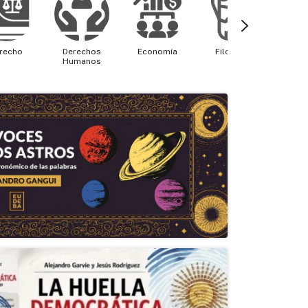
recho
Derechos
Economía
Filosofía
Física 
Humanos