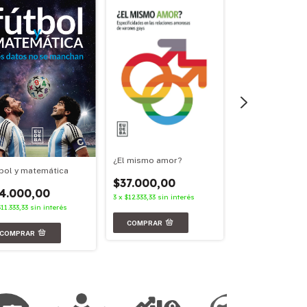
¿El mismo amor?
Archivos en red
bol y matemática
$37.000,00
$21.000,00
4.000,00
3
x
$12.333,33
sin interés
3
x
$7.000,00
sin in
$11.333,33
sin interés