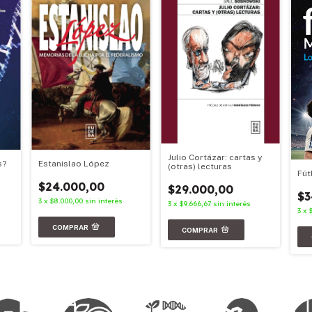
Julio Cortázar: cartas y
s?
Estanislao López
(otras) lecturas
Fút
$24.000,00
$29.000,00
$3
3
x
$8.000,00
sin interés
3
x
$9.666,67
sin interés
3
x