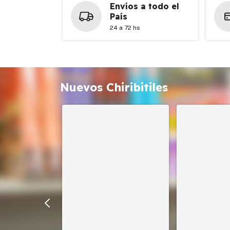
Envíos a todo el
País
24 a 72 hs
Nuevos Chiribitiles