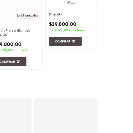
Drácula
Facundo
$19.800,00
$23.900,00
3
x
$6.600,00
sin interés
tín Fierro (Ed. del
3
x
$7.966,67
sin in
sillo)
9.000,00
$6.333,33
sin interés