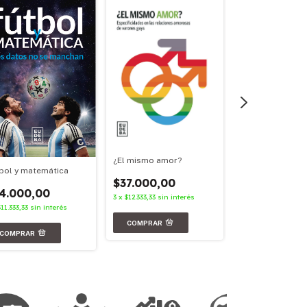
¿El mismo amor?
Archivos en red
bol y matemática
$37.000,00
$21.000,00
4.000,00
3
x
$12.333,33
sin interés
3
x
$7.000,00
sin in
$11.333,33
sin interés