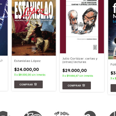
Julio Cortázar: cartas y
s?
Estanislao López
(otras) lecturas
Fút
$24.000,00
$29.000,00
$3
3
x
$8.000,00
sin interés
3
x
$9.666,67
sin interés
3
x