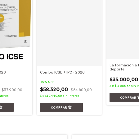
La formación a 
deporte
026
Combo ICSE + IPC - 2026
$35.000,00
-
10
%
OFF
3
x
$11.666,67
sin i
0
$58.320,00
$37.900,00
$64.800,00
nterés
3
x
$19.440,00
sin interés