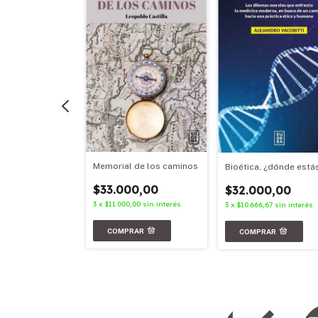
ia en movimiento
Memorial de los caminos
Bioética, ¿dónde está
00,00
$33.000,00
$32.000,00
,67
sin interés
3
x
$11.000,00
sin interés
3
x
$10.666,67
sin interés