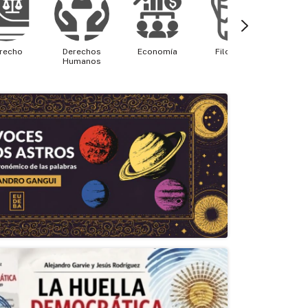
recho
Derechos
Economía
Filosofía
Física 
Humanos