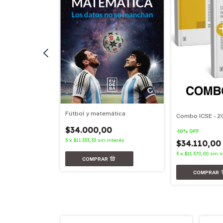
Fútbol y matemática
Combo ICSE - 2
nterés
$34.000,00
-
10
%
OFF
3
x
$11.333,33
sin interés
$34.110,0
3
x
$11.370,00
sin i