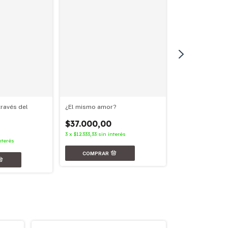
¿El mismo amor?
través del
Nunca más
$37.000,00
$31.000,00
3
x
$12.333,33
sin interés
3
x
$10.333,33
sin in
nterés