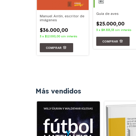
Guía de aves
Manuel Antín, escritor de
imágenes
$25.000,00
00,00
$36.000,00
3
x
$8.333,33
sin interés
67
sin interés
3
x
$12.000,00
sin interés
Más vendidos