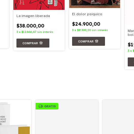
El dolor psíquico
La imagen liberada
$24.900,00
$38.000,00
3
x
$8.300,00
sin interés
Mar
3
x
$12.666,67
sin interés
bol
$1
3
x
GRATIS