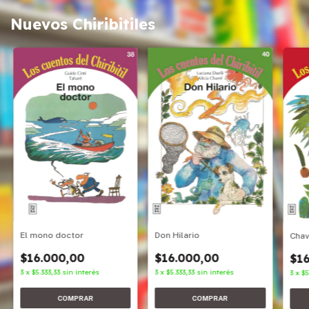
Nuevos Chiribitiles
Don Hilario
El mono doctor
Cha
$16.000,00
$16.000,00
$16
3
x
$5.333,33
sin interés
3
x
$5.333,33
sin interés
3
x
$5