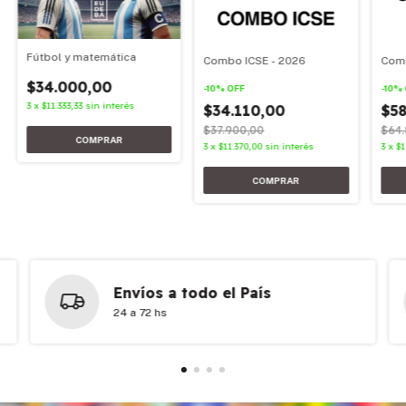
Fútbol y matemática
Combo ICSE - 2026
Comb
$34.000,00
-
10
%
OFF
-
10
%
3
x
$11.333,33
sin interés
$34.110,00
$58
$37.900,00
$64.
3
x
$11.370,00
sin interés
3
x
$1
Envíos a todo el País
24 a 72 hs