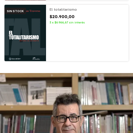
El totalitarismo
SIN STOCK
$20.900,00
3
x
$6.966,67
sin interés