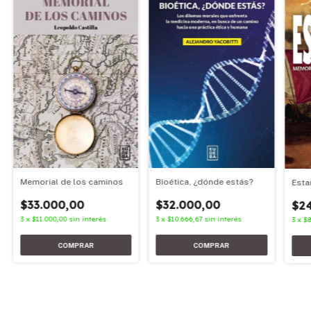
Memorial de los caminos
Bioética, ¿dónde estás?
Esta
$33.000,00
$32.000,00
$2
3
x
$11.000,00
sin interés
3
x
$10.666,67
sin interés
3
x
$8