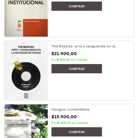
The Beatles: arte y vanguardia en la
sociedad de masas
$21.900,00
3
x
$7.300,00
sin interés
Hongos comestibles
$15.900,00
3
x
$5.300,00
sin interés