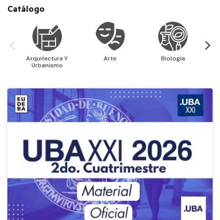
Catálogo
Arquitectura Y
Arte
Biología
Cie
Urbanismo