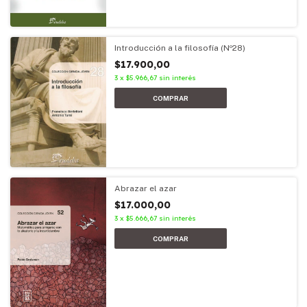
Introducción a la filosofía (Nº28)
$17.900,00
3
x
$5.966,67
sin interés
Abrazar el azar
$17.000,00
3
x
$5.666,67
sin interés