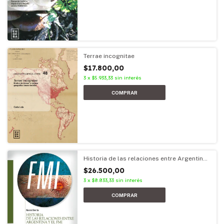
Terrae incognitae
$17.800,00
3
x
$5.933,33
sin interés
Historia de las relaciones entre Argentina
y el FMI
$26.500,00
3
x
$8.833,33
sin interés