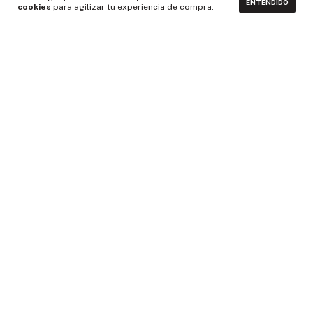
ENTENDIDO
cookies
para agilizar tu experiencia de compra.
CONTACTÁNOS
NEWSLETTER
Medios de pago
Idiomas y monedas