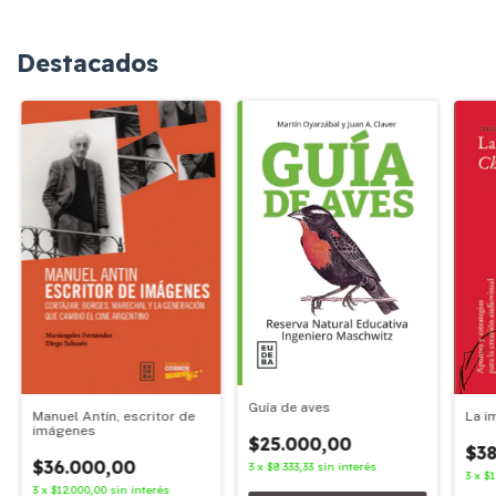
Destacados
Guía de aves
Manuel Antín, escritor de
La i
imágenes
$25.000,00
$38
$36.000,00
3
x
$8.333,33
sin interés
3
x
$1
3
x
$12.000,00
sin interés