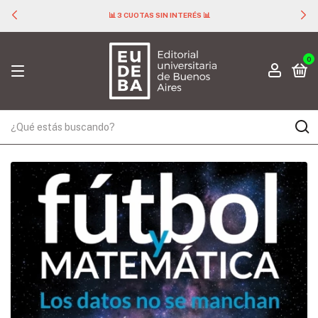
📊 3 CUOTAS SIN INTERÉS 📊
0