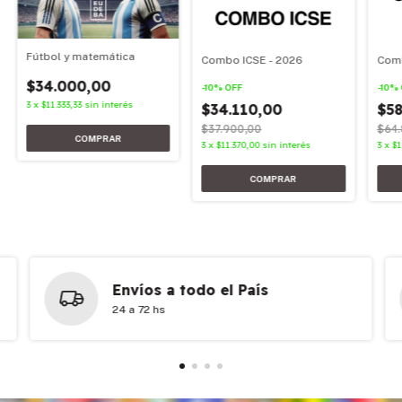
Fútbol y matemática
Combo ICSE - 2026
Comb
$34.000,00
-
10
%
OFF
-
10
%
3
x
$11.333,33
sin interés
$34.110,00
$58
$37.900,00
$64.
3
x
$11.370,00
sin interés
3
x
$1
Envíos a todo el País
24 a 72 hs