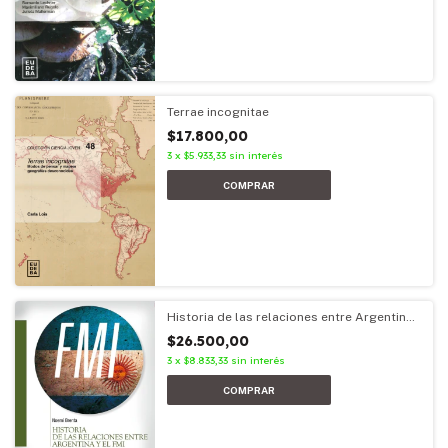
Terrae incognitae
$17.800,00
3
x
$5.933,33
sin interés
Historia de las relaciones entre Argentina
y el FMI
$26.500,00
3
x
$8.833,33
sin interés