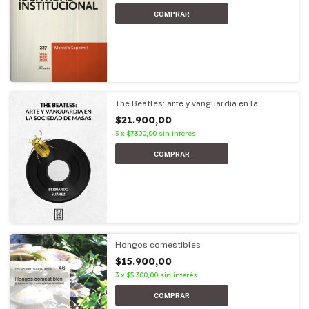
The Beatles: arte y vanguardia en la
sociedad de masas
$21.900,00
3
x
$7.300,00
sin interés
Hongos comestibles
$15.900,00
3
x
$5.300,00
sin interés