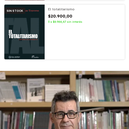
El totalitarismo
SIN STOCK
$20.900,00
3
x
$6.966,67
sin interés