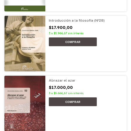
Introducción a la filosofía (Nº28)
$17.900,00
3
x
$5.966,67
sin interés
Abrazar el azar
$17.000,00
3
x
$5.666,67
sin interés