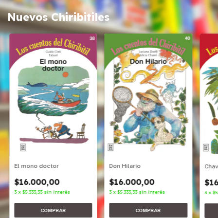
Nuevos Chiribitiles
Don Hilario
El mono doctor
Cha
$16.000,00
$16.000,00
$16
3
x
$5.333,33
sin interés
3
x
$5.333,33
sin interés
3
x
$5