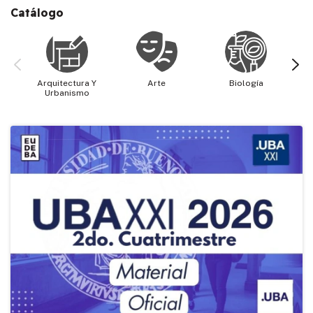
Catálogo
Arquitectura Y
Arte
Biología
Cie
Urbanismo