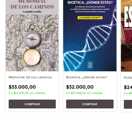
Memorial de los caminos
Bioética, ¿dónde estás?
Esta
$33.000,00
$32.000,00
$2
3
x
$11.000,00
sin interés
3
x
$10.666,67
sin interés
3
x
$8