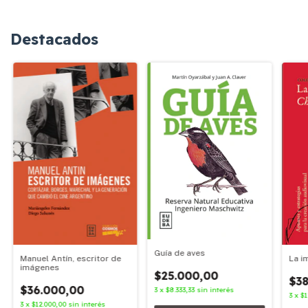
Destacados
Guía de aves
Manuel Antín, escritor de
La i
imágenes
$25.000,00
$38
$36.000,00
3
x
$8.333,33
sin interés
3
x
$1
3
x
$12.000,00
sin interés