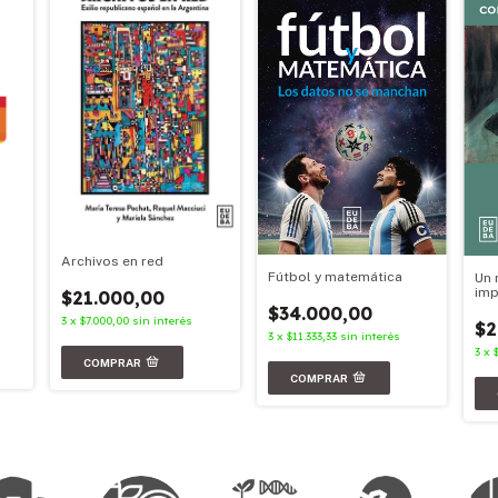
Archivos en red
Fútbol y matemática
Un 
imp
$21.000,00
$34.000,00
3
x
$7.000,00
sin interés
$2
3
x
$11.333,33
sin interés
3
x