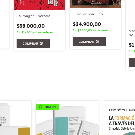
El dolor psíquico
La imagen liberada
$24.900,00
$38.000,00
3
x
$8.300,00
sin interés
Mar
3
x
$12.666,67
sin interés
bol
$1
3
x
GRATIS