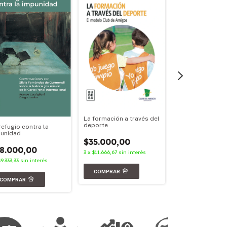
La formación a través del
Políticas cultura
deporte
refugio contra la
argentinas
unidad
$35.000,00
$36.000,00
8.000,00
3
x
$11.666,67
sin interés
3
x
$12.000,00
sin i
$9.333,33
sin interés