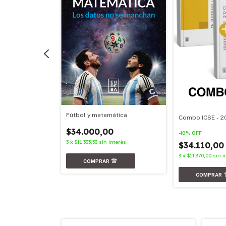
Fútbol y matemática
Combo ICSE - 2
nterés
$34.000,00
-
10
%
OFF
3
x
$11.333,33
sin interés
$34.110,0
3
x
$11.370,00
sin i