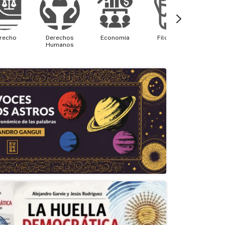
recho
Derechos
Economía
Filosofía
Física 
Humanos