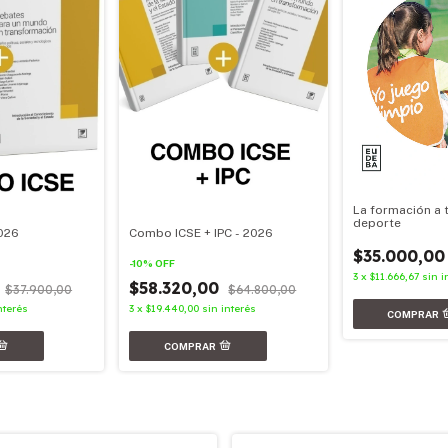
La formación a 
deporte
026
Combo ICSE + IPC - 2026
$35.000,00
-
10
%
OFF
3
x
$11.666,67
sin i
0
$58.320,00
$37.900,00
$64.800,00
nterés
3
x
$19.440,00
sin interés