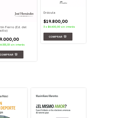
Drácula
Facundo
$19.800,00
$23.900,00
3
x
$6.600,00
sin interés
tín Fierro (Ed. del
3
x
$7.966,67
sin in
sillo)
9.000,00
$6.333,33
sin interés