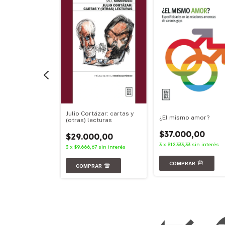
Julio Cortázar: cartas y
aves
¿El mismo amor?
(otras) lecturas
00,00
$37.000,00
$29.000,00
3
sin interés
3
x
$12.333,33
sin interés
3
x
$9.666,67
sin interés