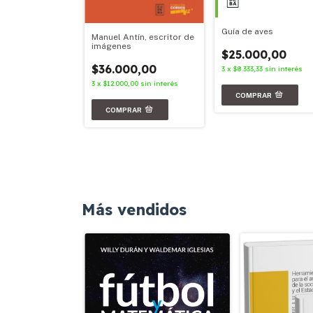
Guía de aves
Manuel Antín, escritor de
imágenes
$25.000,00
00,00
$36.000,00
3
x
$8.333,33
sin interés
67
sin interés
3
x
$12.000,00
sin interés
Más vendidos