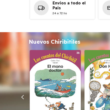
Envíos a todo el
País
24 a 72 hs
Nuevos Chiribitiles