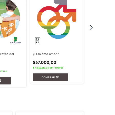
¿El mismo amor?
través del
Nunca más
$37.000,00
$31.000,00
3
x
$12.333,33
sin interés
3
x
$10.333,33
sin in
nterés