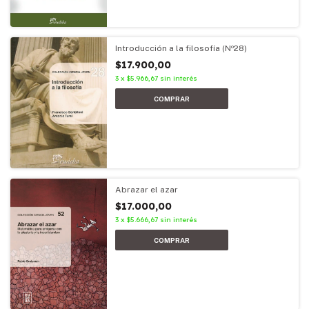
Introducción a la filosofía (Nº28)
$17.900,00
3
x
$5.966,67
sin interés
Abrazar el azar
$17.000,00
3
x
$5.666,67
sin interés