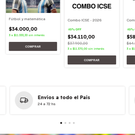
Fútbol y matemática
Combo ICSE - 2026
Comb
$34.000,00
-
10
%
OFF
-
10
%
3
x
$11.333,33
sin interés
$34.110,00
$58
$37.900,00
$64.
3
x
$11.370,00
sin interés
3
x
$1
Envíos a todo el País
24 a 72 hs