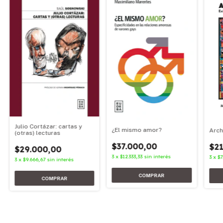
Julio Cortázar: cartas y
¿El mismo amor?
Arch
(otras) lecturas
$37.000,00
$21
$29.000,00
3
x
$12.333,33
sin interés
3
x
$7
3
x
$9.666,67
sin interés