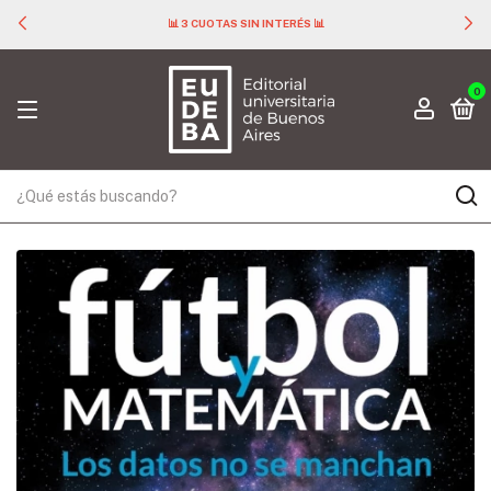
📊 3 CUOTAS SIN INTERÉS 📊
0