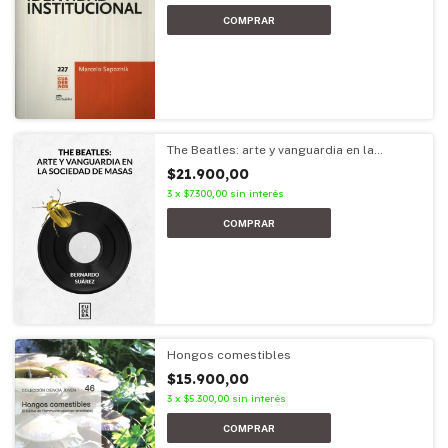
The Beatles: arte y vanguardia en la
sociedad de masas
$21.900,00
3
x
$7.300,00
sin interés
Hongos comestibles
$15.900,00
3
x
$5.300,00
sin interés