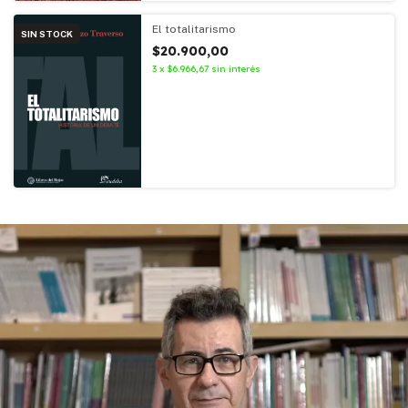
El totalitarismo
SIN STOCK
$20.900,00
3
x
$6.966,67
sin interés