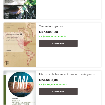
Terrae incognitae
$17.800,00
3
x
$5.933,33
sin interés
Historia de las relaciones entre Argentina
y el FMI
$26.500,00
3
x
$8.833,33
sin interés