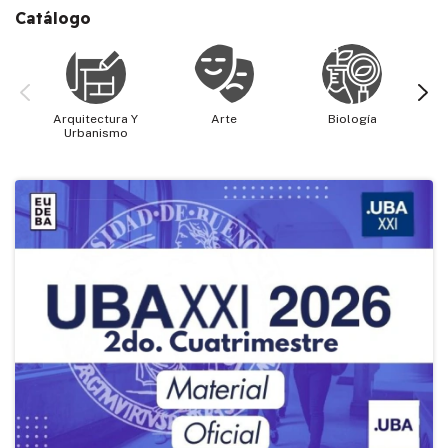
Catálogo
Arquitectura Y
Arte
Biología
Cie
Urbanismo