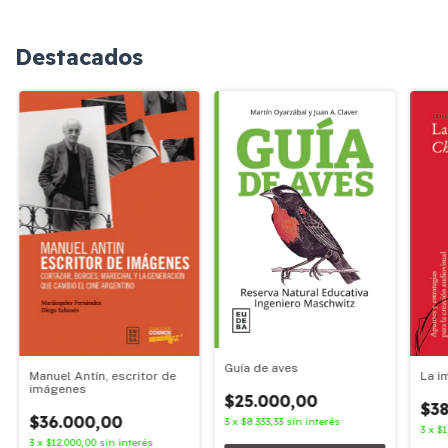
Destacados
Guía de aves
Manuel Antín, escritor de
La i
imágenes
$25.000,00
$38
$36.000,00
3
x
$8.333,33
sin interés
3
x
$1
3
x
$12.000,00
sin interés