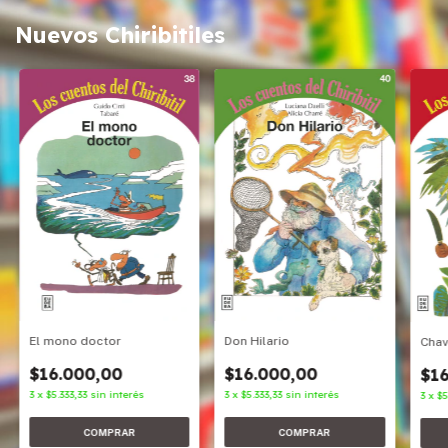
Nuevos Chiribitiles
Don Hilario
El mono doctor
Cha
$16.000,00
$16.000,00
$16
3
x
$5.333,33
sin interés
3
x
$5.333,33
sin interés
3
x
$5