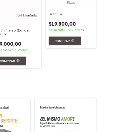
Drácula
Facundo
$19.800,00
$23.900,00
3
x
$6.600,00
sin interés
tín Fierro (Ed. del
3
x
$7.966,67
sin in
sillo)
9.000,00
$6.333,33
sin interés