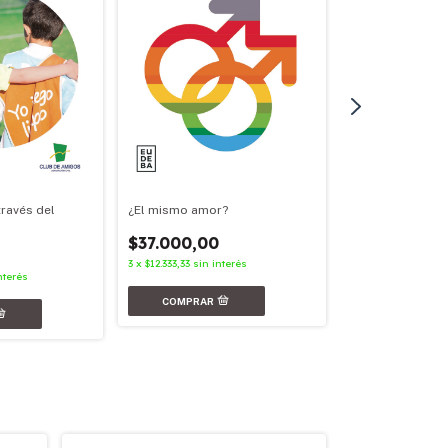
¿El mismo amor?
través del
Nunca más
$37.000,00
$31.000,00
3
x
$12.333,33
sin interés
3
x
$10.333,33
sin in
nterés