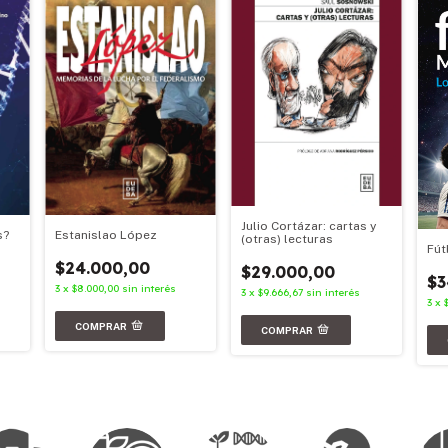
Julio Cortázar: cartas y
s?
Estanislao López
(otras) lecturas
Fút
$24.000,00
$29.000,00
$3
3
x
$8.000,00
sin interés
3
x
$9.666,67
sin interés
3
x