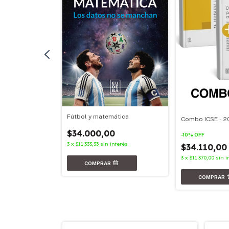
Fútbol y matemática
Combo ICSE - 2
nterés
$34.000,00
-
10
%
OFF
3
x
$11.333,33
sin interés
$34.110,0
3
x
$11.370,00
sin i