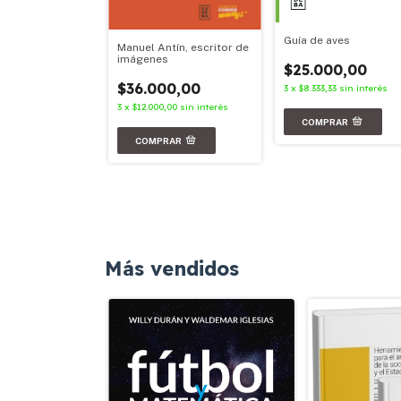
Guía de aves
Manuel Antín, escritor de
imágenes
$25.000,00
00,00
$36.000,00
3
x
$8.333,33
sin interés
67
sin interés
3
x
$12.000,00
sin interés
Más vendidos