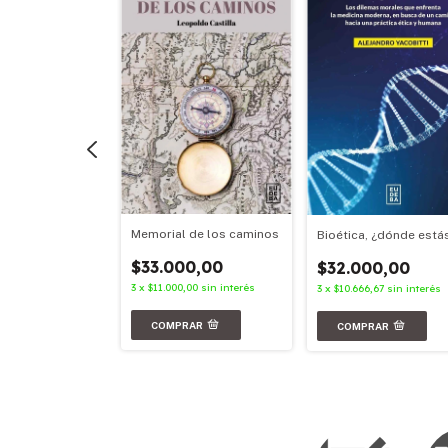
ia en movimiento
Memorial de los caminos
Bioética, ¿dónde está
00,00
$33.000,00
$32.000,00
,67
sin interés
3
x
$11.000,00
sin interés
3
x
$10.666,67
sin interés