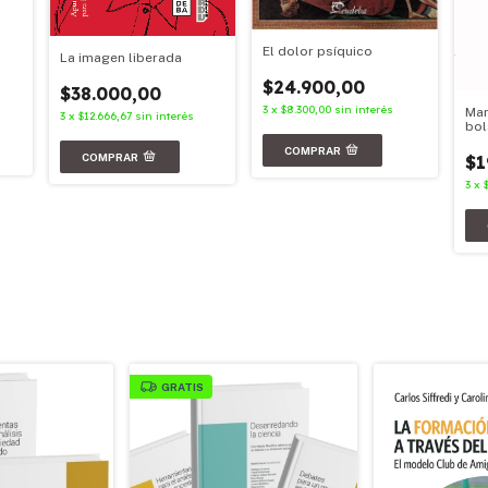
El dolor psíquico
La imagen liberada
$24.900,00
$38.000,00
3
x
$8.300,00
sin interés
Mar
3
x
$12.666,67
sin interés
bol
$1
3
x
GRATIS