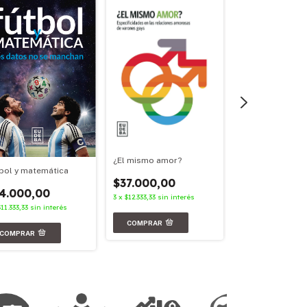
¿El mismo amor?
Archivos en red
bol y matemática
$37.000,00
$21.000,00
4.000,00
3
x
$12.333,33
sin interés
3
x
$7.000,00
sin in
$11.333,33
sin interés