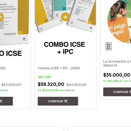
La formación a 
deporte
026
Combo ICSE + IPC - 2026
$35.000,00
-
10
%
OFF
3
x
$11.666,67
sin i
0
$58.320,00
$37.900,00
$64.800,00
nterés
3
x
$19.440,00
sin interés