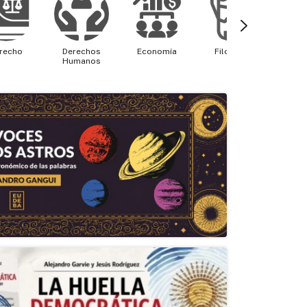
recho
Derechos
Economía
Filosofía
Física 
Humanos