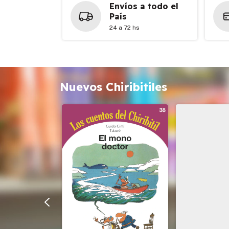
Envíos a todo el
País
24 a 72 hs
Nuevos Chiribitiles