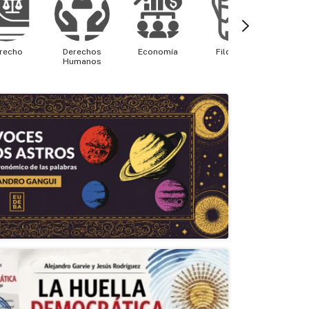
recho
Derechos
Economía
Filosofía
Física 
Humanos