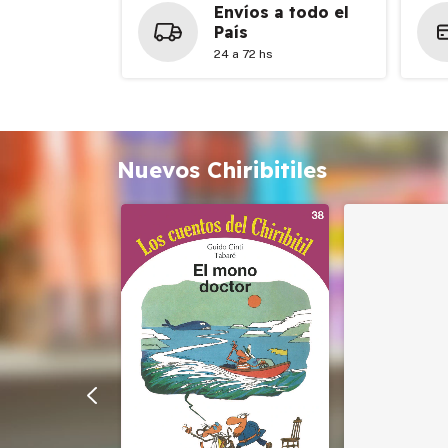
Envíos a todo el
País
24 a 72 hs
Nuevos Chiribitiles