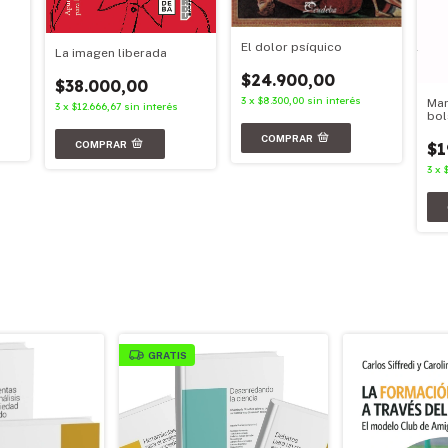
El dolor psíquico
La imagen liberada
$24.900,00
$38.000,00
3
x
$8.300,00
sin interés
Mar
3
x
$12.666,67
sin interés
bol
$1
3
x
GRATIS