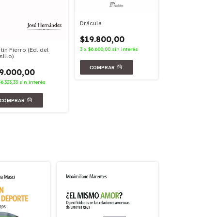
Drácula
Facundo
$19.800,00
$23.900,00
3
x
$6.600,00
sin interés
tín Fierro (Ed. del
3
x
$7.966,67
sin in
sillo)
9.000,00
$6.333,33
sin interés