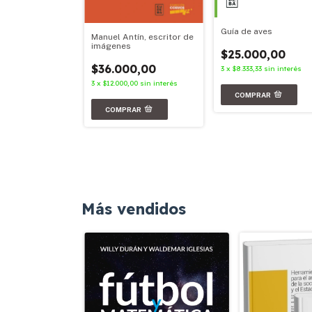
Guía de aves
Manuel Antín, escritor de
imágenes
$25.000,00
00,00
$36.000,00
3
x
$8.333,33
sin interés
67
sin interés
3
x
$12.000,00
sin interés
Más vendidos