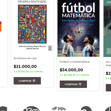
Archivos en red
Fútbol y matemática
Un 
imp
$21.000,00
$34.000,00
3
x
$7.000,00
sin interés
$2
3
x
$11.333,33
sin interés
3
x