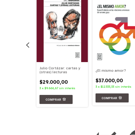
Julio Cortázar: cartas y
aves
¿El mismo amor?
(otras) lecturas
00,00
$37.000,00
$29.000,00
3
sin interés
3
x
$12.333,33
sin interés
3
x
$9.666,67
sin interés