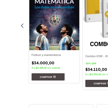
Fútbol y matemática
Combo ICSE - 2
nterés
$34.000,00
-
10
%
OFF
3
x
$11.333,33
sin interés
$34.110,0
3
x
$11.370,00
sin i