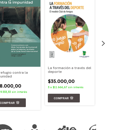
La formación a través del
Políticas cultura
deporte
refugio contra la
argentinas
unidad
$35.000,00
$36.000,00
8.000,00
3
x
$11.666,67
sin interés
3
x
$12.000,00
sin i
$9.333,33
sin interés