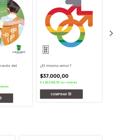
¿El mismo amor?
través del
Nunca más
$37.000,00
$31.000,00
3
x
$12.333,33
sin interés
3
x
$10.333,33
sin in
nterés