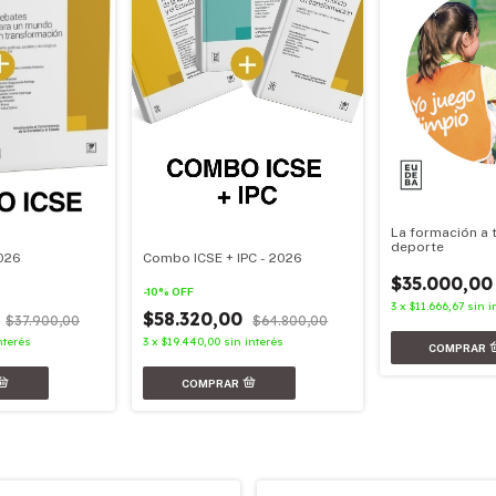
La formación a 
deporte
026
Combo ICSE + IPC - 2026
$35.000,00
-
10
%
OFF
3
x
$11.666,67
sin i
0
$58.320,00
$37.900,00
$64.800,00
nterés
3
x
$19.440,00
sin interés