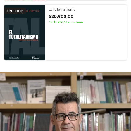
El totalitarismo
SIN STOCK
$20.900,00
3
x
$6.966,67
sin interés