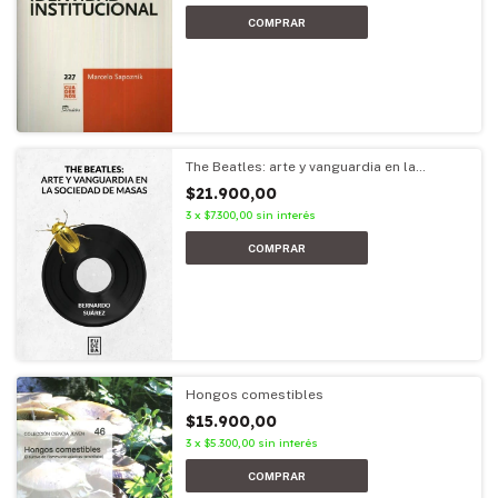
The Beatles: arte y vanguardia en la
sociedad de masas
$21.900,00
3
x
$7.300,00
sin interés
Hongos comestibles
$15.900,00
3
x
$5.300,00
sin interés