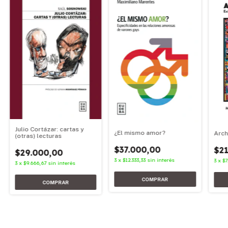
Julio Cortázar: cartas y
¿El mismo amor?
Arch
(otras) lecturas
$37.000,00
$21
$29.000,00
3
x
$12.333,33
sin interés
3
x
$7
3
x
$9.666,67
sin interés