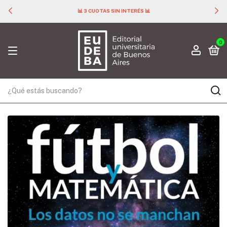
📊 3 CUOTAS SIN INTERÉS 📊
0