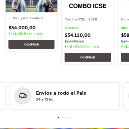
Fútbol y matemática
Combo ICSE - 2026
Comb
$34.000,00
-
10
%
OFF
-
10
%
3
x
$11.333,33
sin interés
$34.110,00
$58
$37.900,00
$64.
3
x
$11.370,00
sin interés
3
x
$1
Envíos a todo el País
24 a 72 hs