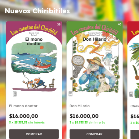
Nuevos Chiribitiles
Don Hilario
El mono doctor
Cha
$16.000,00
$16.000,00
$16
3
x
$5.333,33
sin interés
3
x
$5.333,33
sin interés
3
x
$5