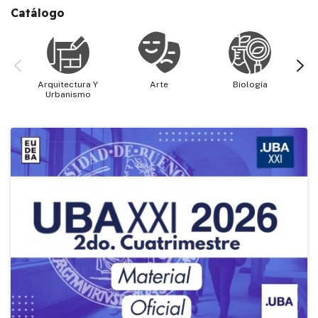
Catálogo
Arquitectura Y
Arte
Biología
Cie
Urbanismo