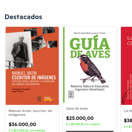
Destacados
Guía de aves
Manuel Antín, escritor de
La i
imágenes
$25.000,00
$38
$36.000,00
3
x
$8.333,33
sin interés
3
x
$1
3
x
$12.000,00
sin interés