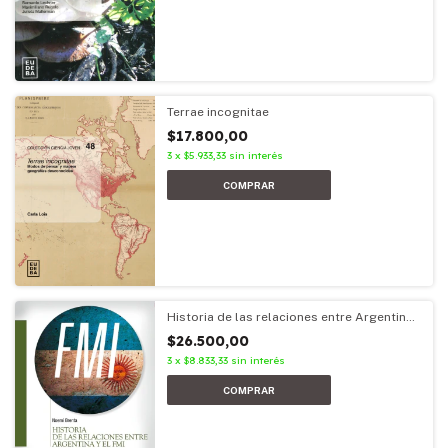
Terrae incognitae
$17.800,00
3
x
$5.933,33
sin interés
Historia de las relaciones entre Argentina
y el FMI
$26.500,00
3
x
$8.833,33
sin interés