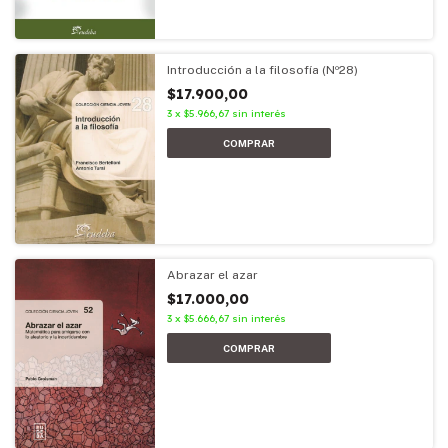
Introducción a la filosofía (Nº28)
$17.900,00
3
x
$5.966,67
sin interés
Abrazar el azar
$17.000,00
3
x
$5.666,67
sin interés