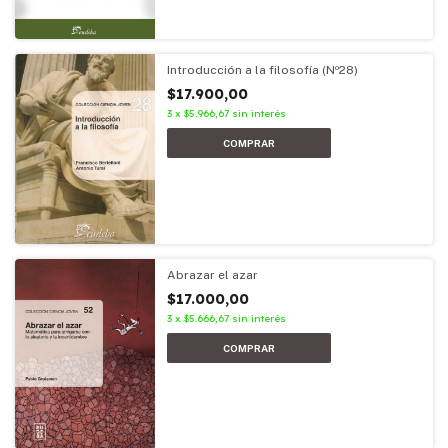
Introducción a la filosofía (Nº28)
$17.900,00
3
x
$5.966,67
sin interés
Abrazar el azar
$17.000,00
3
x
$5.666,67
sin interés