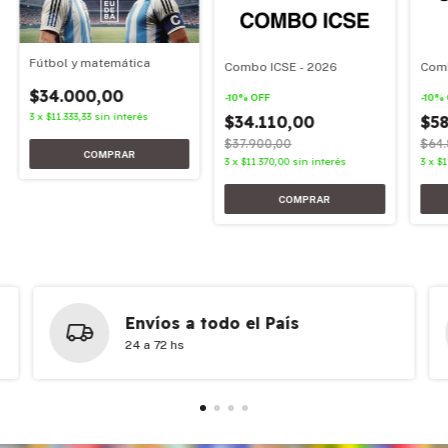
Fútbol y matemática
Combo ICSE - 2026
Comb
$34.000,00
-
10
%
OFF
-
10
%
3
x
$11.333,33
sin interés
$34.110,00
$58
$37.900,00
$64.
3
x
$11.370,00
sin interés
3
x
$1
Envíos a todo el País
24 a 72 hs