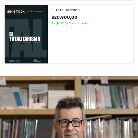
El totalitarismo
SIN STOCK
$20.900,00
3
x
$6.966,67
sin interés