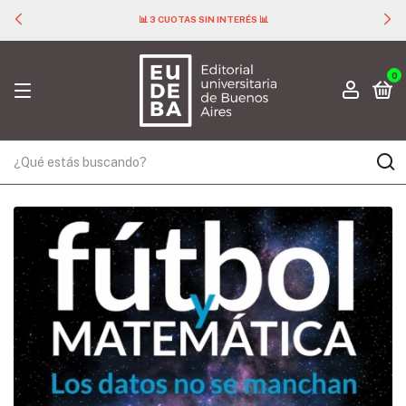
📊 3 CUOTAS SIN INTERÉS 📊
0