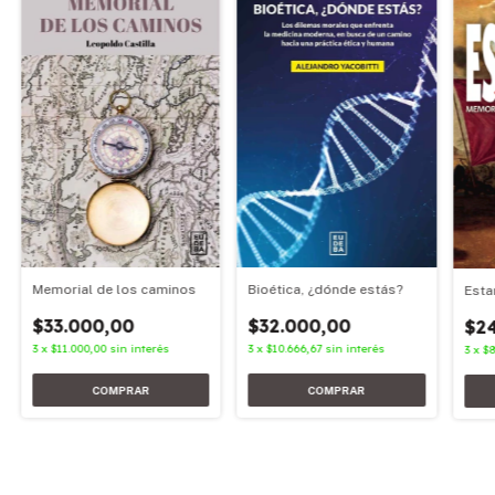
Memorial de los caminos
Bioética, ¿dónde estás?
Esta
$33.000,00
$32.000,00
$2
3
x
$11.000,00
sin interés
3
x
$10.666,67
sin interés
3
x
$8