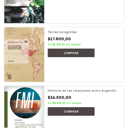
Terrae incognitae
$17.800,00
3
x
$5.933,33
sin interés
Historia de las relaciones entre Argentina
y el FMI
$26.500,00
3
x
$8.833,33
sin interés