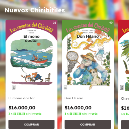
Nuevos Chiribitiles
Don Hilario
El mono doctor
Cha
$16.000,00
$16.000,00
$16
3
x
$5.333,33
sin interés
3
x
$5.333,33
sin interés
3
x
$5