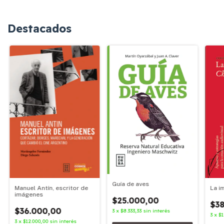
Destacados
Guía de aves
Manuel Antín, escritor de
La i
imágenes
$25.000,00
$38
$36.000,00
3
x
$8.333,33
sin interés
3
x
$1
3
x
$12.000,00
sin interés