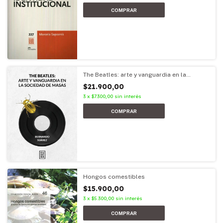
The Beatles: arte y vanguardia en la
sociedad de masas
$21.900,00
3
x
$7.300,00
sin interés
Hongos comestibles
$15.900,00
3
x
$5.300,00
sin interés