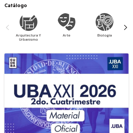
Catálogo
Arquitectura Y
Arte
Biología
Cie
Urbanismo