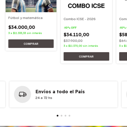
Fútbol y matemática
Combo ICSE - 2026
Comb
$34.000,00
-
10
%
OFF
-
10
%
3
x
$11.333,33
sin interés
$34.110,00
$58
$37.900,00
$64.
3
x
$11.370,00
sin interés
3
x
$1
Envíos a todo el País
24 a 72 hs