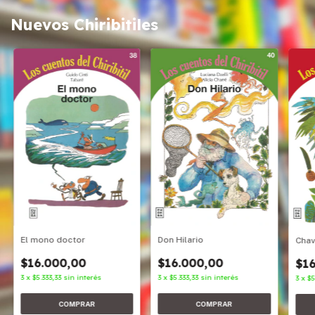
Nuevos Chiribitiles
Don Hilario
El mono doctor
Cha
$16.000,00
$16.000,00
$16
3
x
$5.333,33
sin interés
3
x
$5.333,33
sin interés
3
x
$5