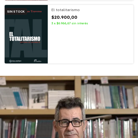
El totalitarismo
SIN STOCK
$20.900,00
3
x
$6.966,67
sin interés