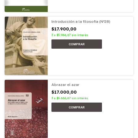
Introducción a la filosofía (Nº28)
$17.900,00
3
x
$5.966,67
sin interés
Abrazar el azar
$17.000,00
3
x
$5.666,67
sin interés