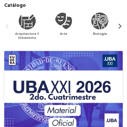
Catálogo
Arquitectura Y
Arte
Biología
Cie
Urbanismo