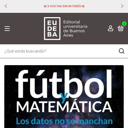
📊 3 CUOTAS SIN INTERÉS 📊
0