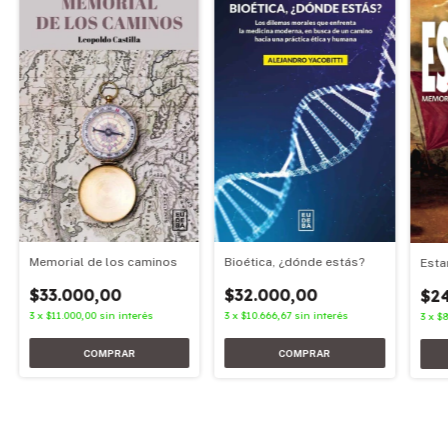
Memorial de los caminos
Bioética, ¿dónde estás?
Esta
$33.000,00
$32.000,00
$2
3
x
$11.000,00
sin interés
3
x
$10.666,67
sin interés
3
x
$8