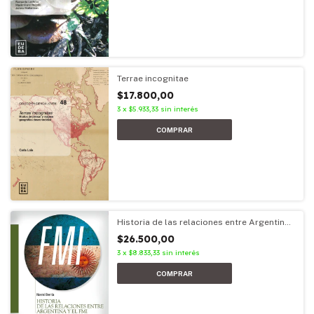
Terrae incognitae
$17.800,00
3
x
$5.933,33
sin interés
Historia de las relaciones entre Argentina
y el FMI
$26.500,00
3
x
$8.833,33
sin interés