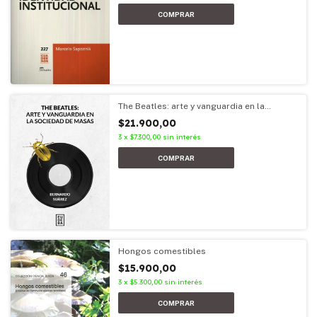
The Beatles: arte y vanguardia en la
sociedad de masas
$21.900,00
3
x
$7.300,00
sin interés
Hongos comestibles
$15.900,00
3
x
$5.300,00
sin interés