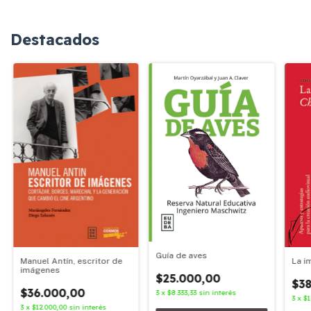
Destacados
Guía de aves
Manuel Antín, escritor de
La i
imágenes
$25.000,00
$38
$36.000,00
3
x
$8.333,33
sin interés
3
x
$1
3
x
$12.000,00
sin interés