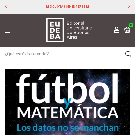
📊 3 CUOTAS SIN INTERÉS 📊
0