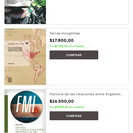
Terrae incognitae
$17.800,00
3
x
$5.933,33
sin interés
Historia de las relaciones entre Argentina
y el FMI
$26.500,00
3
x
$8.833,33
sin interés