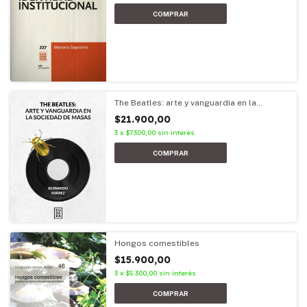
The Beatles: arte y vanguardia en la
sociedad de masas
$21.900,00
3
x
$7.300,00
sin interés
Hongos comestibles
$15.900,00
3
x
$5.300,00
sin interés