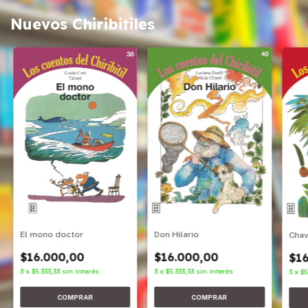
Nuevos Chiribitiles
Don Hilario
El mono doctor
Cha
$16.000,00
$16.000,00
$16
3
x
$5.333,33
sin interés
3
x
$5.333,33
sin interés
3
x
$5