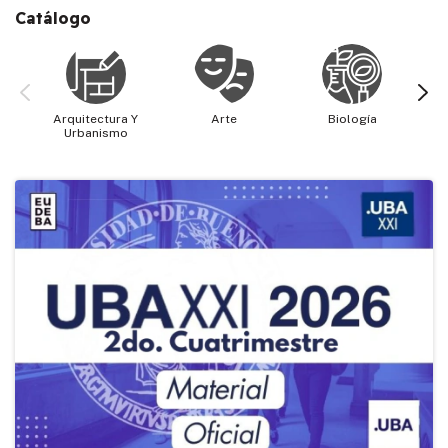
Catálogo
Arquitectura Y
Arte
Biología
Cie
Urbanismo