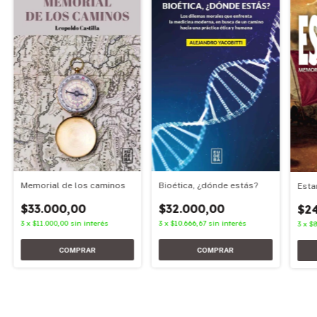
Memorial de los caminos
Bioética, ¿dónde estás?
Esta
$33.000,00
$32.000,00
$2
3
x
$11.000,00
sin interés
3
x
$10.666,67
sin interés
3
x
$8