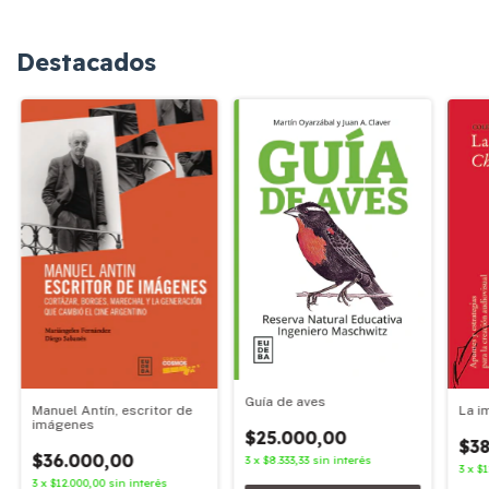
Destacados
Guía de aves
Manuel Antín, escritor de
La i
imágenes
$25.000,00
$38
$36.000,00
3
x
$8.333,33
sin interés
3
x
$1
3
x
$12.000,00
sin interés