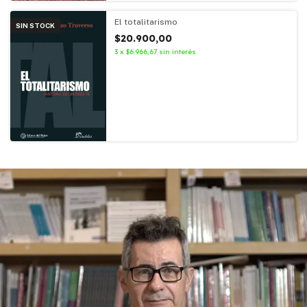
El totalitarismo
SIN STOCK
$20.900,00
3
x
$6.966,67
sin interés