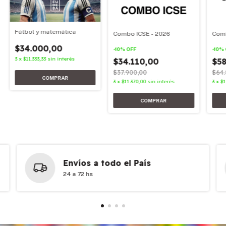
Fútbol y matemática
Combo ICSE - 2026
Comb
$34.000,00
-
10
%
OFF
-
10
%
3
x
$11.333,33
sin interés
$34.110,00
$58
$37.900,00
$64.
3
x
$11.370,00
sin interés
3
x
$1
Envíos a todo el País
24 a 72 hs