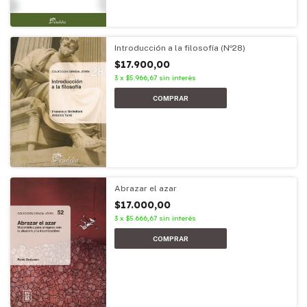
Introducción a la filosofía (Nº28)
$17.900,00
3
x
$5.966,67
sin interés
Abrazar el azar
$17.000,00
3
x
$5.666,67
sin interés