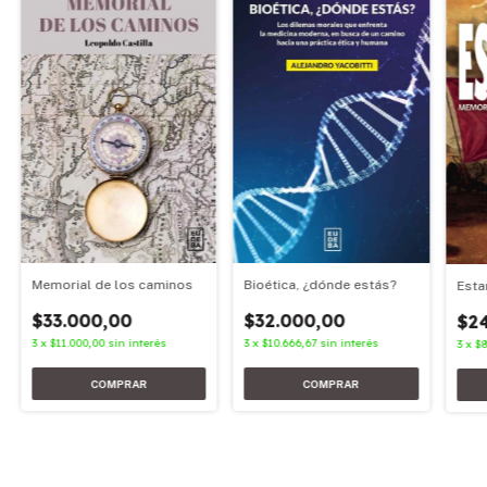
Memorial de los caminos
Bioética, ¿dónde estás?
Esta
$33.000,00
$32.000,00
$2
3
x
$11.000,00
sin interés
3
x
$10.666,67
sin interés
3
x
$8