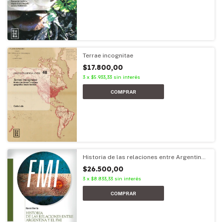
Terrae incognitae
$17.800,00
3
x
$5.933,33
sin interés
Historia de las relaciones entre Argentina
y el FMI
$26.500,00
3
x
$8.833,33
sin interés