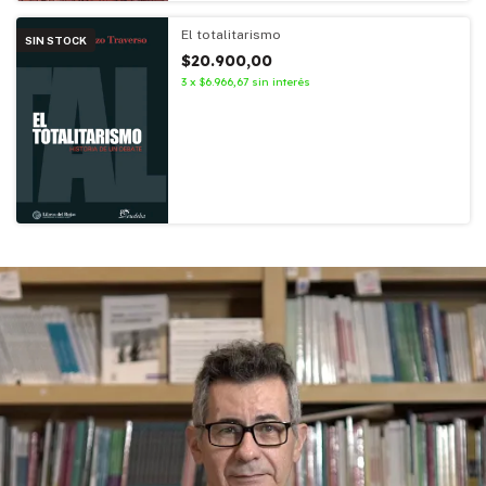
El totalitarismo
SIN STOCK
$20.900,00
3
x
$6.966,67
sin interés