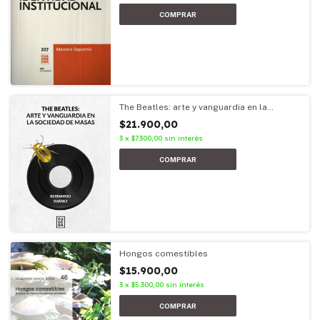
The Beatles: arte y vanguardia en la
sociedad de masas
$21.900,00
3
x
$7.300,00
sin interés
Hongos comestibles
$15.900,00
3
x
$5.300,00
sin interés