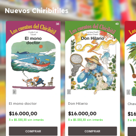
Nuevos Chiribitiles
Don Hilario
El mono doctor
Cha
$16.000,00
$16.000,00
$16
3
x
$5.333,33
sin interés
3
x
$5.333,33
sin interés
3
x
$5