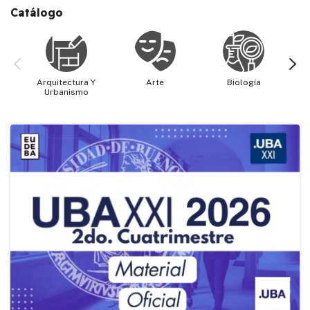
Catálogo
Arquitectura Y
Arte
Biología
Cie
Urbanismo