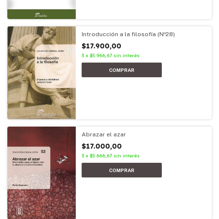
Introducción a la filosofía (Nº28)
$17.900,00
3
x
$5.966,67
sin interés
Abrazar el azar
$17.000,00
3
x
$5.666,67
sin interés