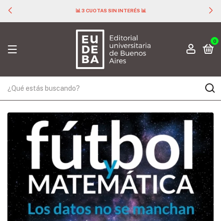
📊 3 CUOTAS SIN INTERÉS 📊
0