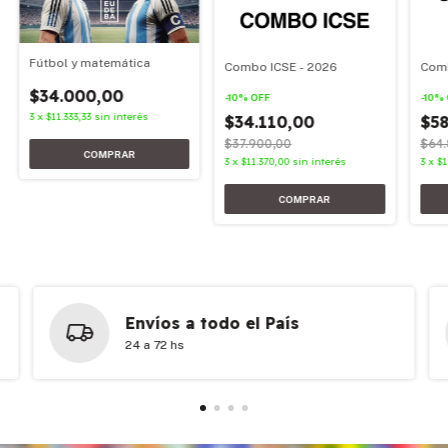
Fútbol y matemática
Combo ICSE - 2026
Comb
$34.000,00
-
10
%
OFF
-
10
%
3
x
$11.333,33
sin interés
$34.110,00
$58
$37.900,00
$64.
3
x
$11.370,00
sin interés
3
x
$1
Envíos a todo el País
24 a 72 hs