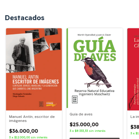
Destacados
Guía de aves
Manuel Antín, escritor de
La i
imágenes
$25.000,00
$38
$36.000,00
3
x
$8.333,33
sin interés
3
x
$1
3
x
$12.000,00
sin interés