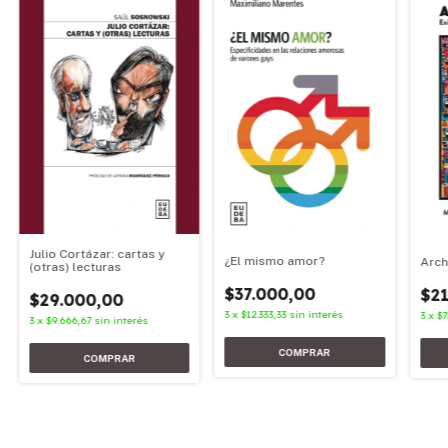
Julio Cortázar: cartas y
¿El mismo amor?
Arch
(otras) lecturas
$37.000,00
$21
$29.000,00
3
x
$12.333,33
sin interés
3
x
$7
3
x
$9.666,67
sin interés