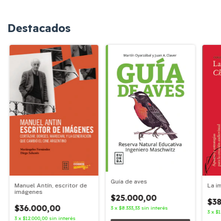
Destacados
Guía de aves
Manuel Antín, escritor de
La i
imágenes
$25.000,00
$38
$36.000,00
3
x
$8.333,33
sin interés
3
x
$1
3
x
$12.000,00
sin interés