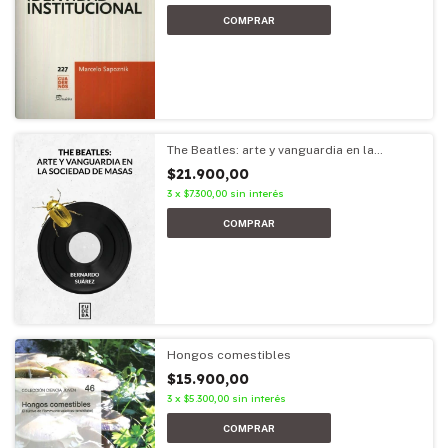
The Beatles: arte y vanguardia en la
sociedad de masas
$21.900,00
3
x
$7.300,00
sin interés
Hongos comestibles
$15.900,00
3
x
$5.300,00
sin interés