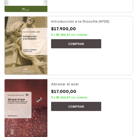
Introducción a la filosofía (Nº28)
$17.900,00
3
x
$5.966,67
sin interés
Abrazar el azar
$17.000,00
3
x
$5.666,67
sin interés