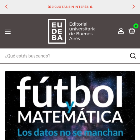
📊 3 CUOTAS SIN INTERÉS 📊
0