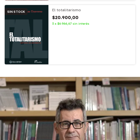
El totalitarismo
SIN STOCK
$20.900,00
3
x
$6.966,67
sin interés