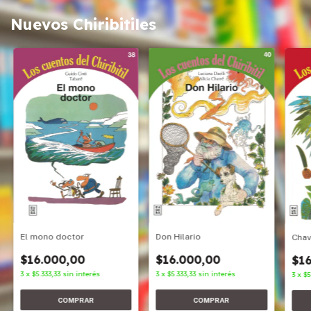
Nuevos Chiribitiles
Don Hilario
El mono doctor
Cha
$16.000,00
$16.000,00
$16
3
x
$5.333,33
sin interés
3
x
$5.333,33
sin interés
3
x
$5