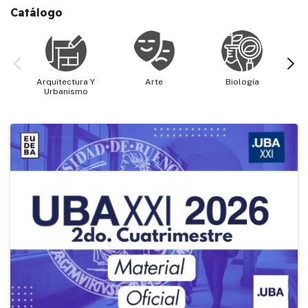
Catálogo
Arquitectura Y
Arte
Biología
Cie
Urbanismo