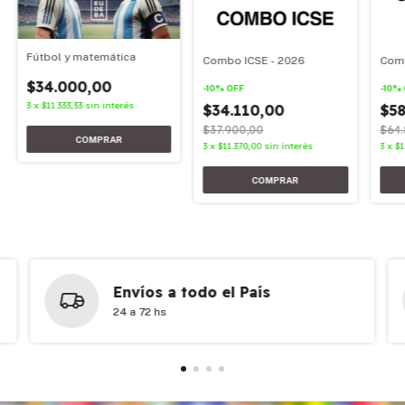
Fútbol y matemática
Combo ICSE - 2026
Comb
$34.000,00
-
10
%
OFF
-
10
%
3
x
$11.333,33
sin interés
$34.110,00
$58
$37.900,00
$64.
3
x
$11.370,00
sin interés
3
x
$1
Envíos a todo el País
24 a 72 hs