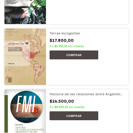
Terrae incognitae
$17.800,00
3
x
$5.933,33
sin interés
Historia de las relaciones entre Argentina
y el FMI
$26.500,00
3
x
$8.833,33
sin interés