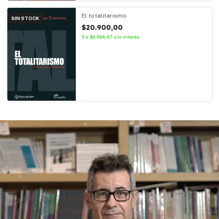
El totalitarismo
SIN STOCK
$20.900,00
3
x
$6.966,67
sin interés