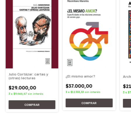
Julio Cortázar: cartas y
¿El mismo amor?
Arch
(otras) lecturas
$37.000,00
$21
$29.000,00
3
x
$12.333,33
sin interés
3
x
$7
3
x
$9.666,67
sin interés