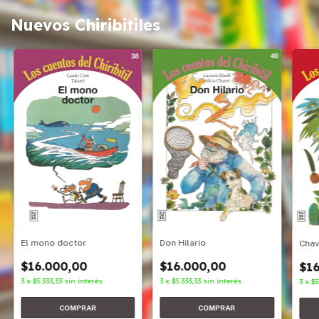
Nuevos Chiribitiles
Don Hilario
El mono doctor
Cha
$16.000,00
$16.000,00
$16
3
x
$5.333,33
sin interés
3
x
$5.333,33
sin interés
3
x
$5