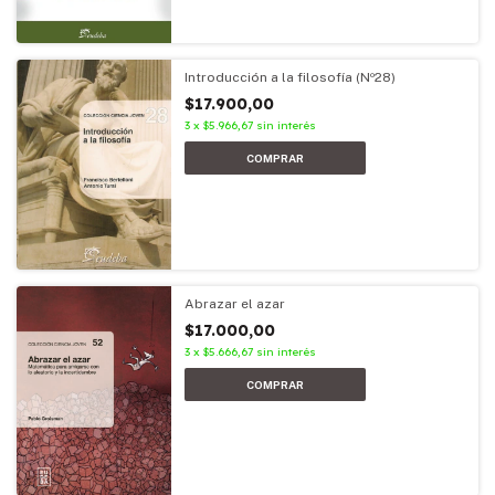
Introducción a la filosofía (Nº28)
$17.900,00
3
x
$5.966,67
sin interés
Abrazar el azar
$17.000,00
3
x
$5.666,67
sin interés