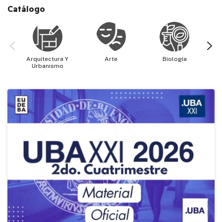
Catálogo
Arquitectura Y
Arte
Biología
Cie
Urbanismo