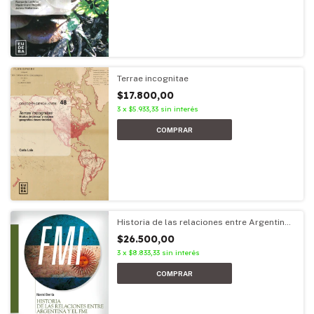
Terrae incognitae
$17.800,00
3
x
$5.933,33
sin interés
Historia de las relaciones entre Argentina
y el FMI
$26.500,00
3
x
$8.833,33
sin interés