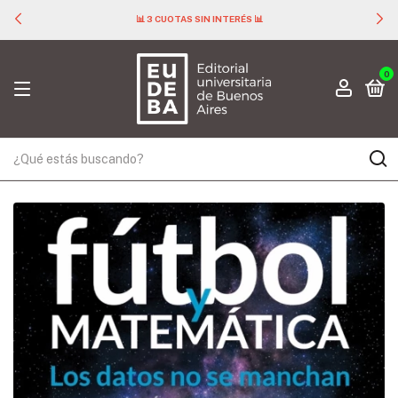
📊 3 CUOTAS SIN INTERÉS 📊
0