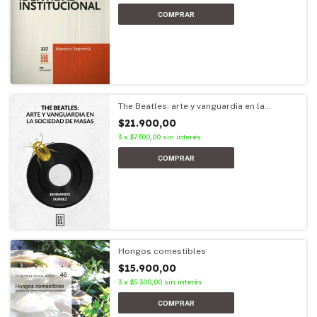
The Beatles: arte y vanguardia en la
sociedad de masas
$21.900,00
3
x
$7.300,00
sin interés
Hongos comestibles
$15.900,00
3
x
$5.300,00
sin interés