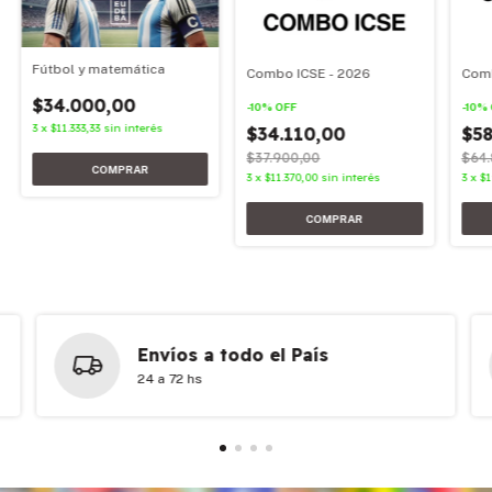
Fútbol y matemática
Combo ICSE - 2026
Comb
$34.000,00
-
10
%
OFF
-
10
%
3
x
$11.333,33
sin interés
$34.110,00
$58
$37.900,00
$64.
3
x
$11.370,00
sin interés
3
x
$1
Envíos a todo el País
24 a 72 hs