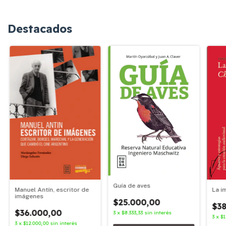
Destacados
Guía de aves
Manuel Antín, escritor de
La i
imágenes
$25.000,00
$38
$36.000,00
3
x
$8.333,33
sin interés
3
x
$1
3
x
$12.000,00
sin interés