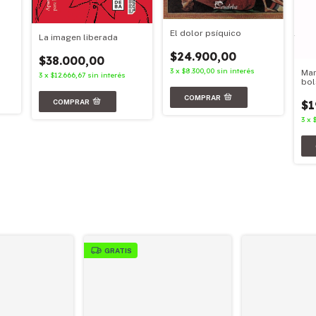
El dolor psíquico
La imagen liberada
$24.900,00
$38.000,00
3
x
$8.300,00
sin interés
Mar
3
x
$12.666,67
sin interés
bol
$1
3
x
GRATIS