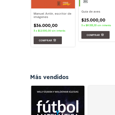
Guía de aves
Manuel Antín, escritor de
imágenes
$25.000,00
00,00
$36.000,00
3
x
$8.333,33
sin interés
67
sin interés
3
x
$12.000,00
sin interés
Más vendidos