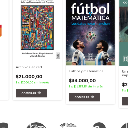
Archivos en red
Fútbol y matemática
Un 
imp
$21.000,00
$34.000,00
3
x
$7.000,00
sin interés
$2
3
x
$11.333,33
sin interés
3
x