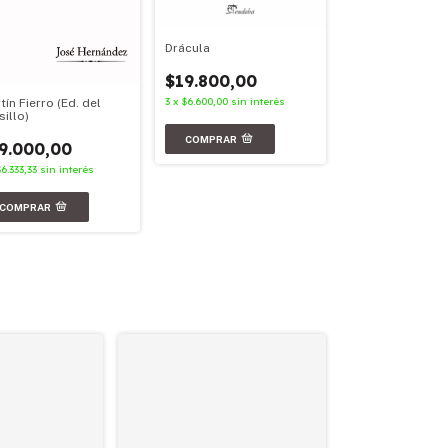
Drácula
Facundo
$19.800,00
$23.900,00
3
x
$6.600,00
sin interés
tín Fierro (Ed. del
3
x
$7.966,67
sin in
sillo)
9.000,00
$6.333,33
sin interés