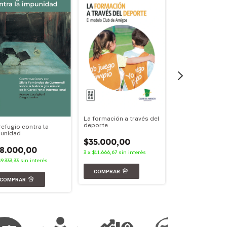
La formación a través del
Políticas cultura
deporte
refugio contra la
argentinas
unidad
$35.000,00
$36.000,00
8.000,00
3
x
$11.666,67
sin interés
3
x
$12.000,00
sin i
$9.333,33
sin interés