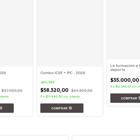
La formación a 
deporte
026
Combo ICSE + IPC - 2026
$35.000,00
-
10
%
OFF
3
x
$11.666,67
sin i
0
$58.320,00
$37.900,00
$64.800,00
nterés
3
x
$19.440,00
sin interés