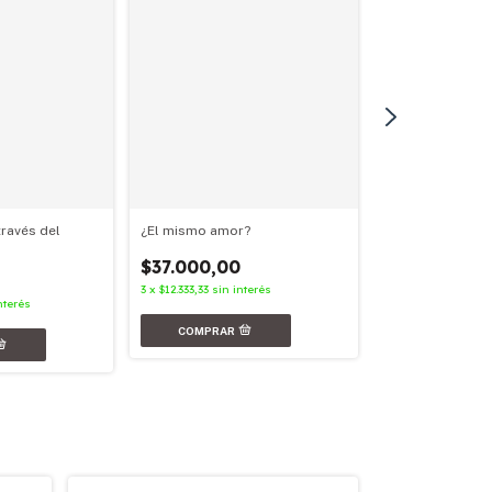
¿El mismo amor?
través del
Nunca más
$37.000,00
$31.000,00
3
x
$12.333,33
sin interés
3
x
$10.333,33
sin in
nterés