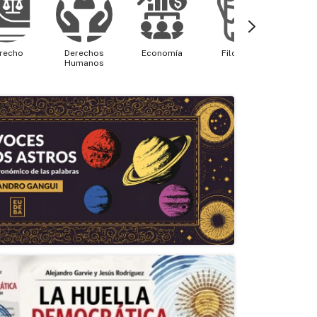
recho
Derechos
Economía
Filosofía
Física 
Humanos