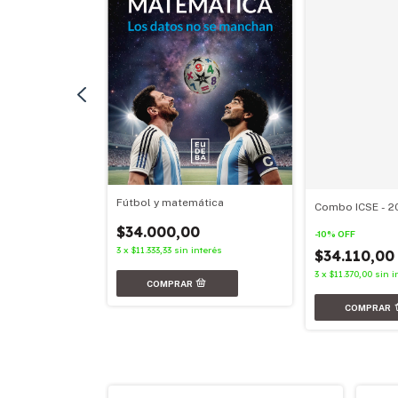
Fútbol y matemática
Combo ICSE - 2
nterés
$34.000,00
-
10
%
OFF
3
x
$11.333,33
sin interés
$34.110,0
3
x
$11.370,00
sin i