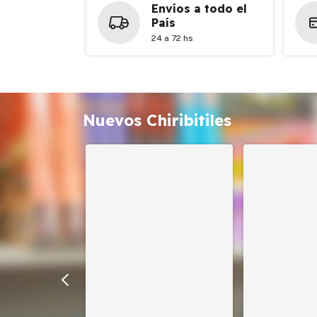
Envíos a todo el
País
24 a 72 hs
Nuevos Chiribitiles