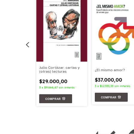
Julio Cortázar: cartas y
aves
¿El mismo amor?
(otras) lecturas
00,00
$37.000,00
$29.000,00
3
sin interés
3
x
$12.333,33
sin interés
3
x
$9.666,67
sin interés