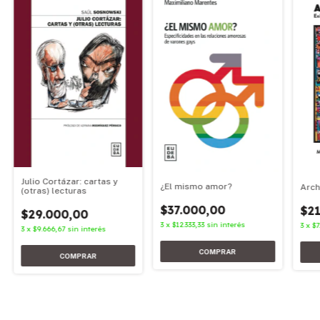
Julio Cortázar: cartas y
¿El mismo amor?
Arch
(otras) lecturas
$37.000,00
$21
$29.000,00
3
x
$12.333,33
sin interés
3
x
$7
3
x
$9.666,67
sin interés