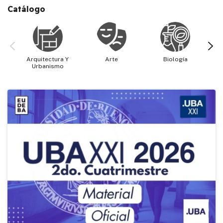
Catálogo
Arquitectura Y
Arte
Biología
Cie
Urbanismo