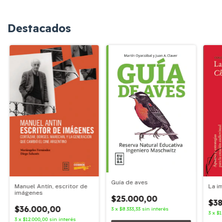
Destacados
Guía de aves
Manuel Antín, escritor de
La i
imágenes
$25.000,00
$38
$36.000,00
3
x
$8.333,33
sin interés
3
x
$1
3
x
$12.000,00
sin interés