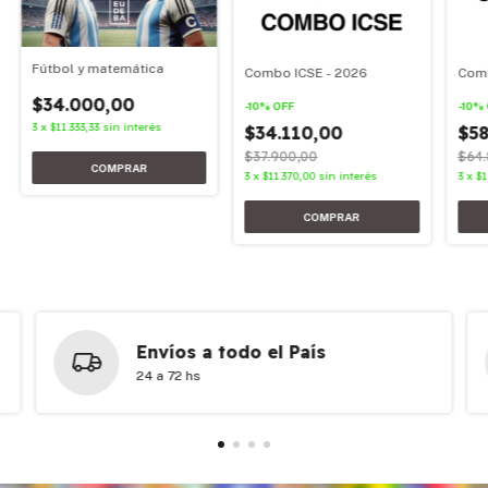
Fútbol y matemática
Combo ICSE - 2026
Comb
$34.000,00
-
10
%
OFF
-
10
%
3
x
$11.333,33
sin interés
$34.110,00
$58
$37.900,00
$64.
3
x
$11.370,00
sin interés
3
x
$1
Envíos a todo el País
24 a 72 hs