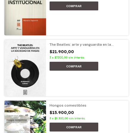
The Beatles: arte y vanguardia en la
sociedad de masas
$21.900,00
3
x
$7.300,00
sin interés
Hongos comestibles
$15.900,00
3
x
$5.300,00
sin interés