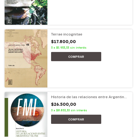
Terrae incognitae
$17.800,00
3
x
$5.933,33
sin interés
Historia de las relaciones entre Argentina
y el FMI
$26.500,00
3
x
$8.833,33
sin interés