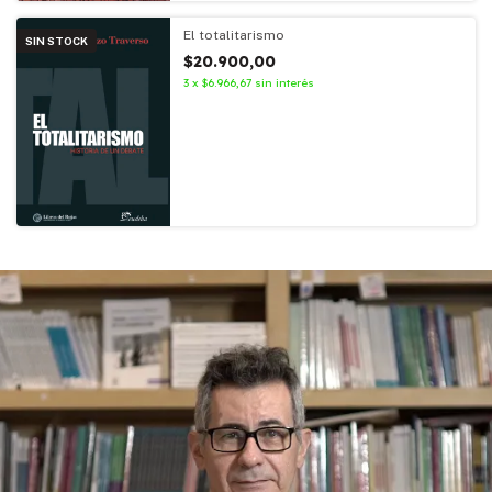
El totalitarismo
SIN STOCK
$20.900,00
3
x
$6.966,67
sin interés