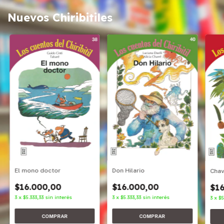
Nuevos Chiribitiles
Don Hilario
El mono doctor
Cha
$16.000,00
$16.000,00
$16
3
x
$5.333,33
sin interés
3
x
$5.333,33
sin interés
3
x
$5