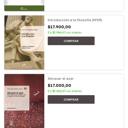
Introducción a la filosofía (Nº28)
$17.900,00
3
x
$5.966,67
sin interés
Abrazar el azar
$17.000,00
3
x
$5.666,67
sin interés