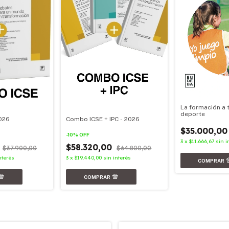
La formación a 
deporte
026
Combo ICSE + IPC - 2026
$35.000,00
-
10
%
OFF
3
x
$11.666,67
sin i
0
$58.320,00
$37.900,00
$64.800,00
nterés
3
x
$19.440,00
sin interés