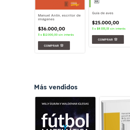
Guía de aves
Manuel Antín, escritor de
imágenes
$25.000,00
00,00
$36.000,00
3
x
$8.333,33
sin interés
67
sin interés
3
x
$12.000,00
sin interés
Más vendidos