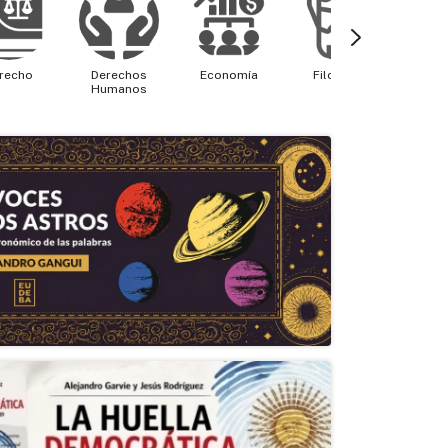
recho
Derechos
Economía
Filosofía
Física 
Humanos