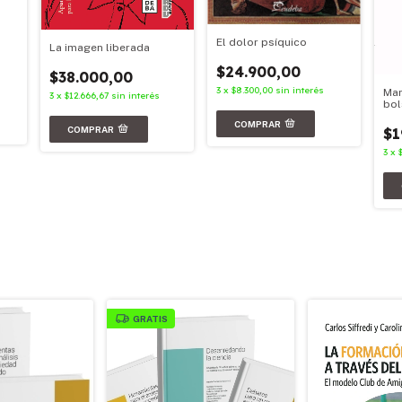
El dolor psíquico
La imagen liberada
$24.900,00
$38.000,00
3
x
$8.300,00
sin interés
Mar
3
x
$12.666,67
sin interés
bol
$1
3
x
GRATIS