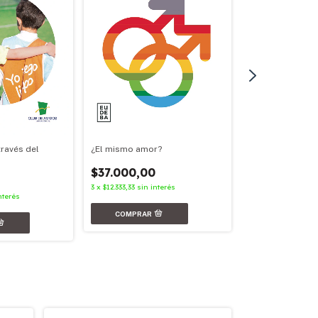
¿El mismo amor?
través del
Nunca más
$37.000,00
$31.000,00
3
x
$12.333,33
sin interés
3
x
$10.333,33
sin in
nterés