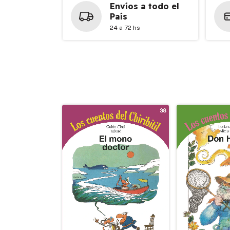
Envíos a todo el
País
24 a 72 hs
Nuevos Chiribitiles