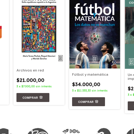
Archivos en red
Fútbol y matemática
Un 
imp
$21.000,00
$34.000,00
3
x
$7.000,00
sin interés
$2
3
x
$11.333,33
sin interés
3
x