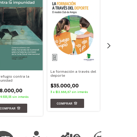
La formación a través del
Políticas cultura
deporte
refugio contra la
argentinas
unidad
$35.000,00
$36.000,00
8.000,00
3
x
$11.666,67
sin interés
3
x
$12.000,00
sin i
$9.333,33
sin interés