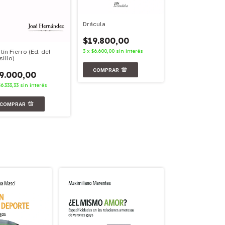
Drácula
Facundo
$19.800,00
$23.900,00
3
x
$6.600,00
sin interés
tín Fierro (Ed. del
3
x
$7.966,67
sin in
sillo)
9.000,00
$6.333,33
sin interés