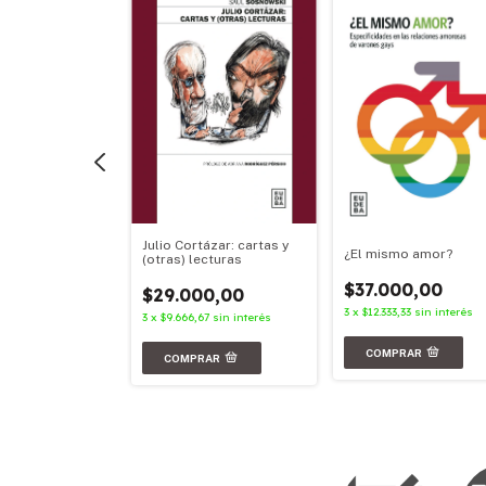
Julio Cortázar: cartas y
aves
¿El mismo amor?
(otras) lecturas
00,00
$37.000,00
$29.000,00
3
sin interés
3
x
$12.333,33
sin interés
3
x
$9.666,67
sin interés