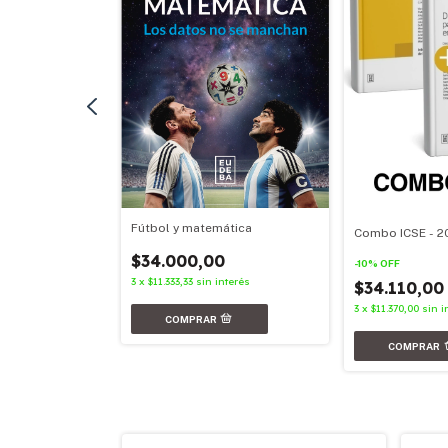
Fútbol y matemática
Combo ICSE - 2
nterés
$34.000,00
-
10
%
OFF
3
x
$11.333,33
sin interés
$34.110,0
3
x
$11.370,00
sin i