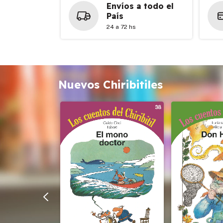
Envíos a todo el
País
24 a 72 hs
Nuevos Chiribitiles