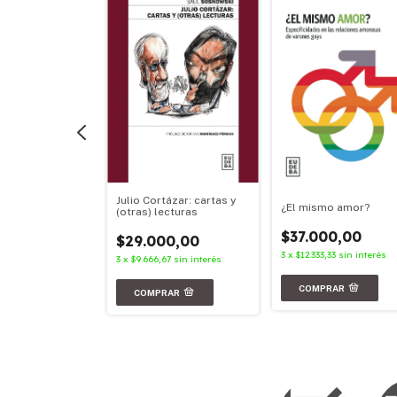
Julio Cortázar: cartas y
aves
¿El mismo amor?
(otras) lecturas
00,00
$37.000,00
$29.000,00
3
sin interés
3
x
$12.333,33
sin interés
3
x
$9.666,67
sin interés