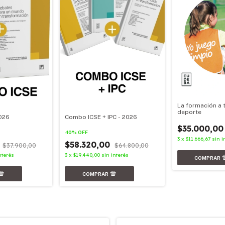
La formación a 
deporte
026
Combo ICSE + IPC - 2026
$35.000,00
-
10
%
OFF
3
x
$11.666,67
sin i
0
$58.320,00
$37.900,00
$64.800,00
nterés
3
x
$19.440,00
sin interés