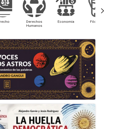
recho
Derechos
Economía
Filosofía
Física 
Humanos