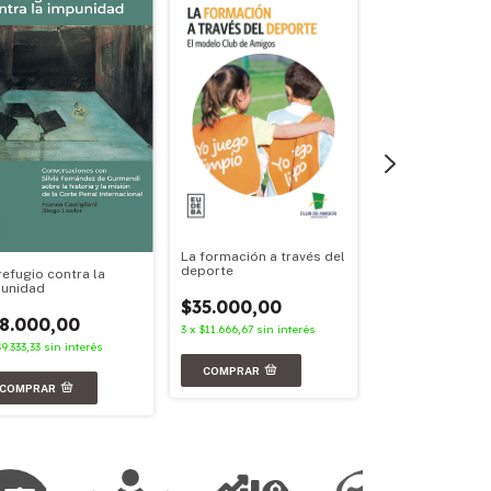
La formación a través del
Políticas cultura
deporte
refugio contra la
argentinas
unidad
$35.000,00
$36.000,00
8.000,00
3
x
$11.666,67
sin interés
3
x
$12.000,00
sin i
$9.333,33
sin interés