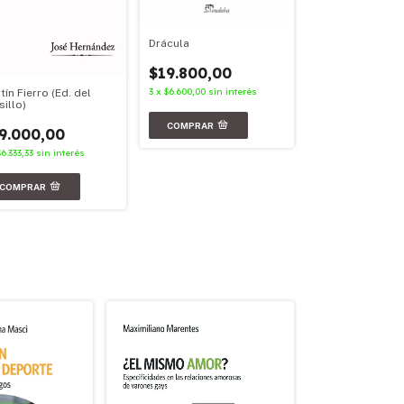
Drácula
Facundo
$19.800,00
$23.900,00
3
x
$6.600,00
sin interés
tín Fierro (Ed. del
3
x
$7.966,67
sin in
sillo)
9.000,00
$6.333,33
sin interés