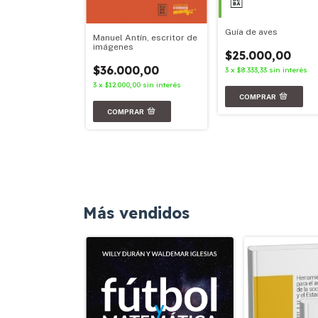
Guía de aves
Manuel Antín, escritor de
imágenes
$25.000,00
00,00
$36.000,00
3
x
$8.333,33
sin interés
67
sin interés
3
x
$12.000,00
sin interés
Más vendidos