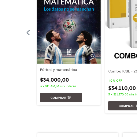
Fútbol y matemática
Combo ICSE - 2
nterés
$34.000,00
-
10
%
OFF
3
x
$11.333,33
sin interés
$34.110,0
3
x
$11.370,00
sin i