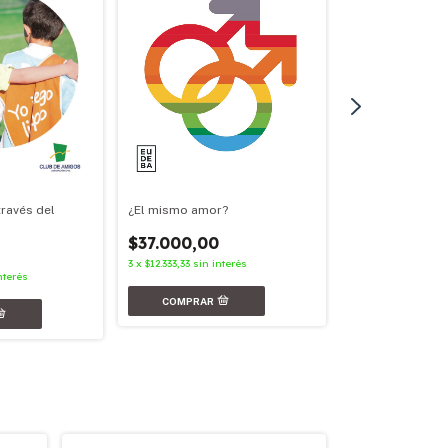
¿El mismo amor?
través del
Nunca más
$37.000,00
$31.000,00
3
x
$12.333,33
sin interés
3
x
$10.333,33
sin in
nterés