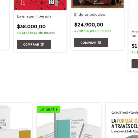
El dolor psíquico
La imagen liberada
$24.900,00
$38.000,00
3
x
$8.300,00
sin interés
Mar
3
x
$12.666,67
sin interés
bol
$1
3
x
GRATIS