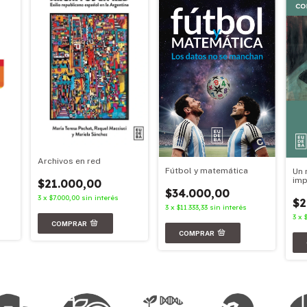
Archivos en red
Fútbol y matemática
Un 
imp
$21.000,00
$34.000,00
3
x
$7.000,00
sin interés
$2
3
x
$11.333,33
sin interés
3
x