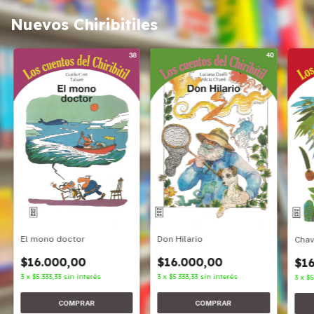
Nuevos Chiribitiles
Don Hilario
El mono doctor
Cha
$16.000,00
$16.000,00
$16
3
x
$5.333,33
sin interés
3
x
$5.333,33
sin interés
3
x
$5