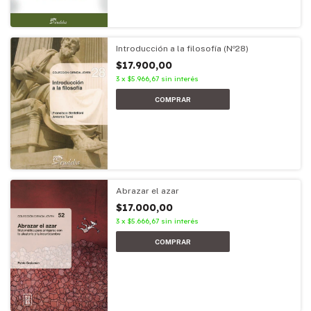
Introducción a la filosofía (Nº28)
$17.900,00
3
x
$5.966,67
sin interés
Abrazar el azar
$17.000,00
3
x
$5.666,67
sin interés