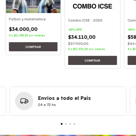
Fútbol y matemática
Combo ICSE - 2026
Comb
$34.000,00
-
10
%
OFF
-
10
%
3
x
$11.333,33
sin interés
$34.110,00
$58
$37.900,00
$64.
3
x
$11.370,00
sin interés
3
x
$1
Envíos a todo el País
24 a 72 hs