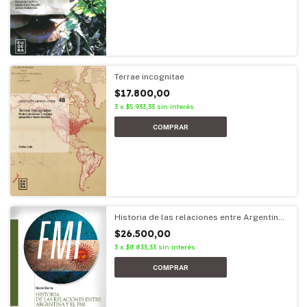
Terrae incognitae
$17.800,00
3
x
$5.933,33
sin interés
Historia de las relaciones entre Argentina
y el FMI
$26.500,00
3
x
$8.833,33
sin interés