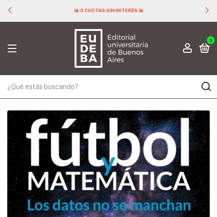
📊 3 CUOTAS SIN INTERÉS 📊
0