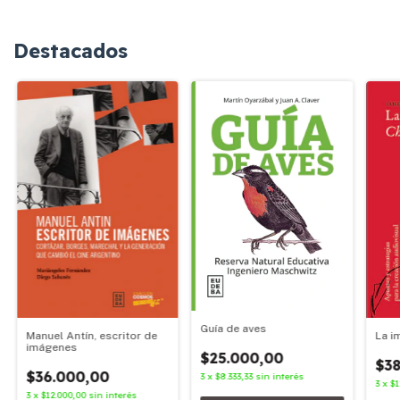
Destacados
Guía de aves
Manuel Antín, escritor de
La i
imágenes
$25.000,00
$38
$36.000,00
3
x
$8.333,33
sin interés
3
x
$1
3
x
$12.000,00
sin interés