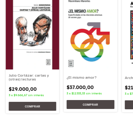
Julio Cortázar: cartas y
¿El mismo amor?
Arch
(otras) lecturas
$37.000,00
$21
$29.000,00
3
x
$12.333,33
sin interés
3
x
$7
3
x
$9.666,67
sin interés