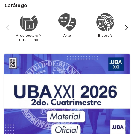
Catálogo
Arquitectura Y
Arte
Biología
Cie
Urbanismo