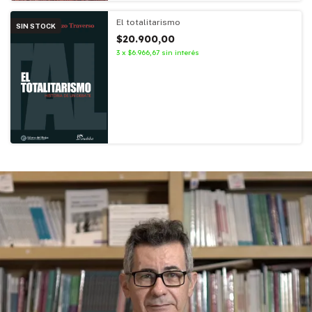
El totalitarismo
SIN STOCK
$20.900,00
3
x
$6.966,67
sin interés