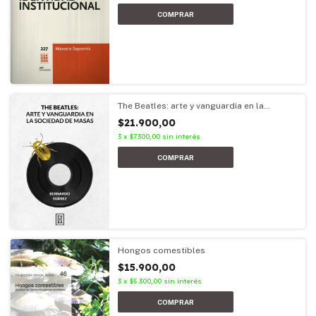
The Beatles: arte y vanguardia en la
sociedad de masas
$21.900,00
3
x
$7.300,00
sin interés
Hongos comestibles
$15.900,00
3
x
$5.300,00
sin interés