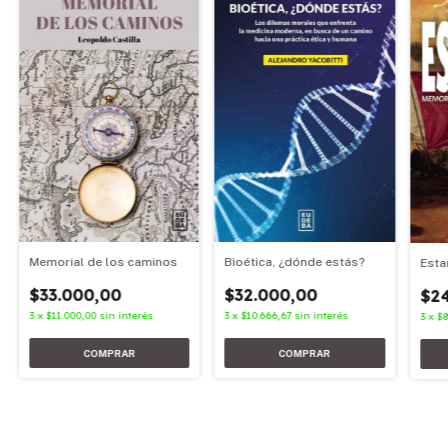
Memorial de los caminos
Bioética, ¿dónde estás?
Esta
$33.000,00
$32.000,00
$2
3
x
$11.000,00
sin interés
3
x
$10.666,67
sin interés
3
x
$8