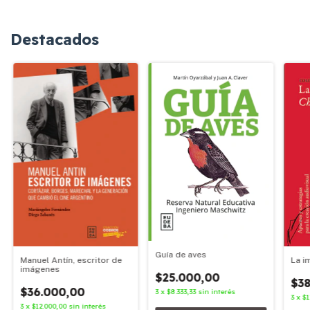
Destacados
Guía de aves
Manuel Antín, escritor de
La i
imágenes
$25.000,00
$38
$36.000,00
3
x
$8.333,33
sin interés
3
x
$1
3
x
$12.000,00
sin interés