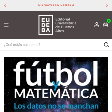
📊 3 CUOTAS SIN INTERÉS 📊
0