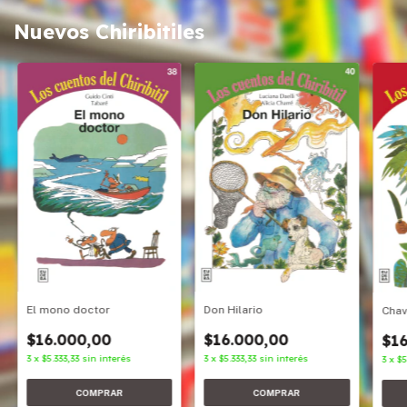
Nuevos Chiribitiles
Don Hilario
El mono doctor
Cha
$16.000,00
$16.000,00
$16
3
x
$5.333,33
sin interés
3
x
$5.333,33
sin interés
3
x
$5