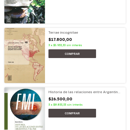
Terrae incognitae
$17.800,00
3
x
$5.933,33
sin interés
Historia de las relaciones entre Argentina
y el FMI
$26.500,00
3
x
$8.833,33
sin interés