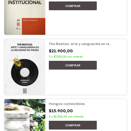
The Beatles: arte y vanguardia en la
sociedad de masas
$21.900,00
3
x
$7.300,00
sin interés
Hongos comestibles
$15.900,00
3
x
$5.300,00
sin interés