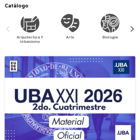
Catálogo
Arquitectura Y
Arte
Biología
Cie
Urbanismo