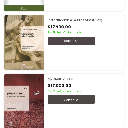
Introducción a la filosofía (Nº28)
$17.900,00
3
x
$5.966,67
sin interés
Abrazar el azar
$17.000,00
3
x
$5.666,67
sin interés