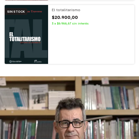
El totalitarismo
SIN STOCK
$20.900,00
3
x
$6.966,67
sin interés