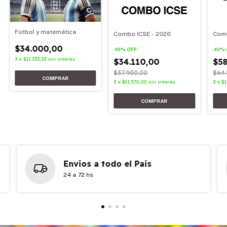
Fútbol y matemática
Combo ICSE - 2026
Comb
$34.000,00
-
10
%
OFF
-
10
%
3
x
$11.333,33
sin interés
$34.110,00
$58
$37.900,00
$64.
3
x
$11.370,00
sin interés
3
x
$1
Envíos a todo el País
24 a 72 hs