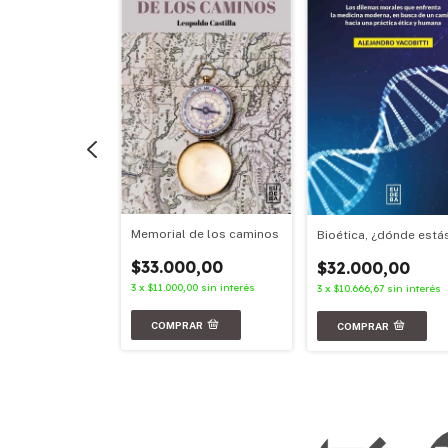
ia en movimiento
Memorial de los caminos
Bioética, ¿dónde está
00,00
$33.000,00
$32.000,00
,67
sin interés
3
x
$11.000,00
sin interés
3
x
$10.666,67
sin interés