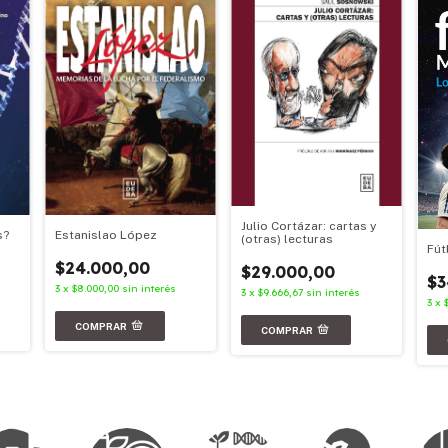
Julio Cortázar: cartas y
s?
Estanislao López
(otras) lecturas
Fút
$24.000,00
$29.000,00
$3
3
x
$8.000,00
sin interés
3
x
$9.666,67
sin interés
3
x