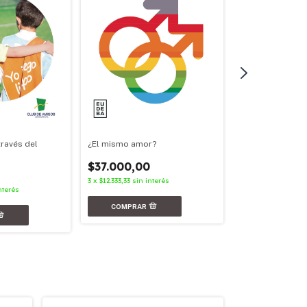
¿El mismo amor?
través del
Nunca más
$37.000,00
$31.000,00
3
x
$12.333,33
sin interés
3
x
$10.333,33
sin in
nterés