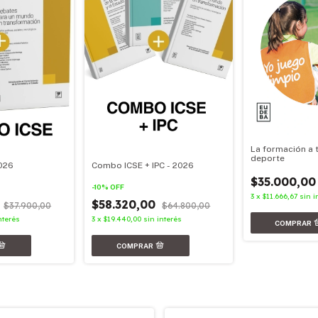
La formación a 
deporte
026
Combo ICSE + IPC - 2026
$35.000,00
-
10
%
OFF
3
x
$11.666,67
sin i
0
$58.320,00
$37.900,00
$64.800,00
nterés
3
x
$19.440,00
sin interés