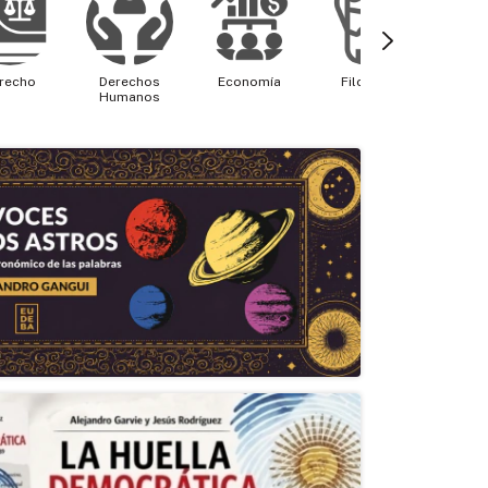
recho
Derechos
Economía
Filosofía
Física 
Humanos