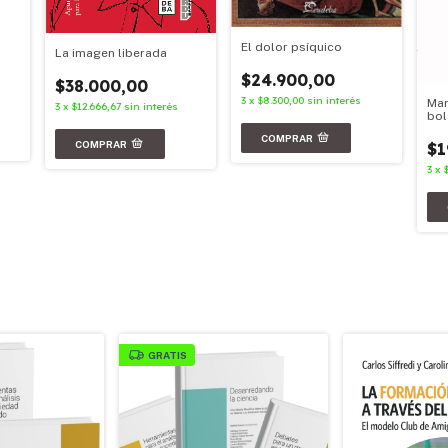
El dolor psíquico
La imagen liberada
$24.900,00
$38.000,00
3
x
$8.300,00
sin interés
Mar
3
x
$12.666,67
sin interés
bol
$1
3
x
GRATIS