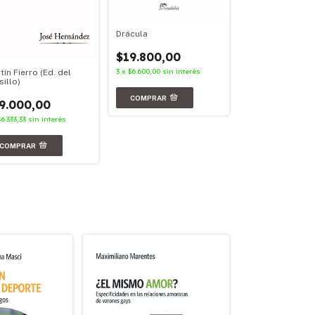
Drácula
Facundo
$19.800,00
$23.900,00
3
x
$6.600,00
sin interés
tín Fierro (Ed. del
3
x
$7.966,67
sin in
sillo)
9.000,00
$6.333,33
sin interés