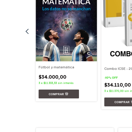
Fútbol y matemática
Combo ICSE - 2
nterés
$34.000,00
-
10
%
OFF
3
x
$11.333,33
sin interés
$34.110,0
3
x
$11.370,00
sin i