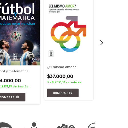
¿El mismo amor?
Archivos en red
bol y matemática
$37.000,00
$21.000,00
4.000,00
3
x
$12.333,33
sin interés
3
x
$7.000,00
sin in
$11.333,33
sin interés