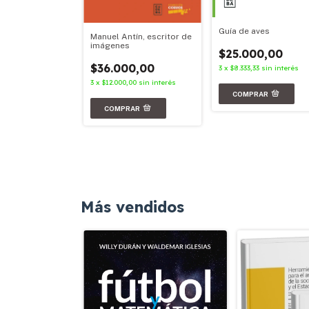
Guía de aves
Manuel Antín, escritor de
imágenes
$25.000,00
00,00
$36.000,00
3
x
$8.333,33
sin interés
67
sin interés
3
x
$12.000,00
sin interés
Más vendidos