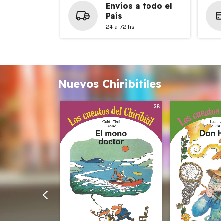
Envíos a todo el
País
24 a 72 hs
Nuevos Chiribitiles