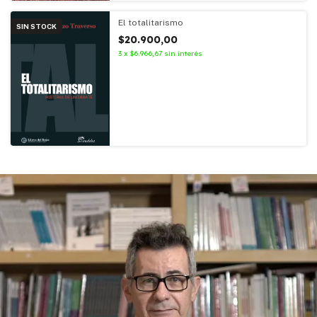
El totalitarismo
SIN STOCK
$20.900,00
3
x
$6.966,67
sin interés