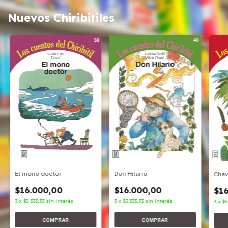
Nuevos Chiribitiles
Don Hilario
El mono doctor
Cha
$16.000,00
$16.000,00
$16
3
x
$5.333,33
sin interés
3
x
$5.333,33
sin interés
3
x
$5