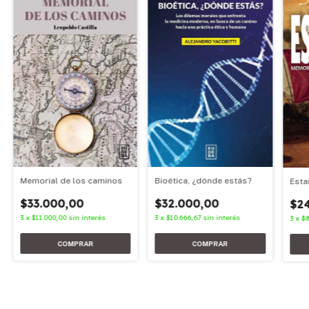
Memorial de los caminos
Bioética, ¿dónde estás?
Esta
$33.000,00
$32.000,00
$2
3
x
$11.000,00
sin interés
3
x
$10.666,67
sin interés
3
x
$8