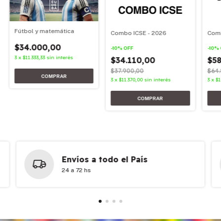
Fútbol y matemática
Combo ICSE - 2026
Comb
$34.000,00
-
10
%
OFF
-
10
%
3
x
$11.333,33
sin interés
$34.110,00
$58
$37.900,00
$64.
3
x
$11.370,00
sin interés
3
x
$1
Envíos a todo el País
24 a 72 hs