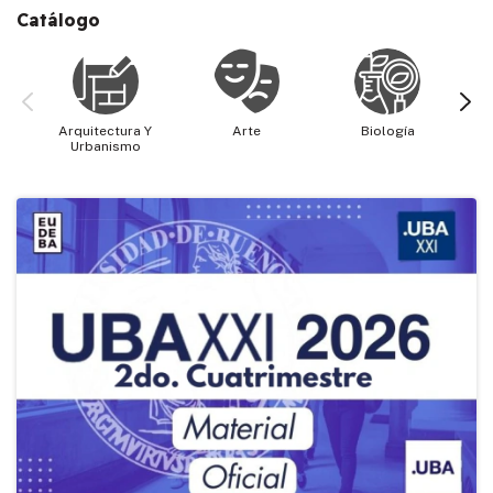
Catálogo
Arquitectura Y
Arte
Biología
Cie
Urbanismo