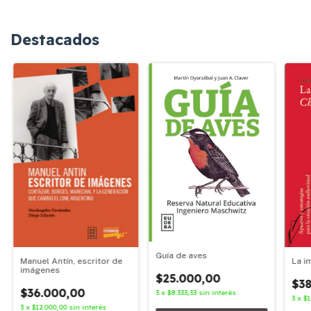
Destacados
Guía de aves
Manuel Antín, escritor de
La i
imágenes
$25.000,00
$38
$36.000,00
3
x
$8.333,33
sin interés
3
x
$1
3
x
$12.000,00
sin interés