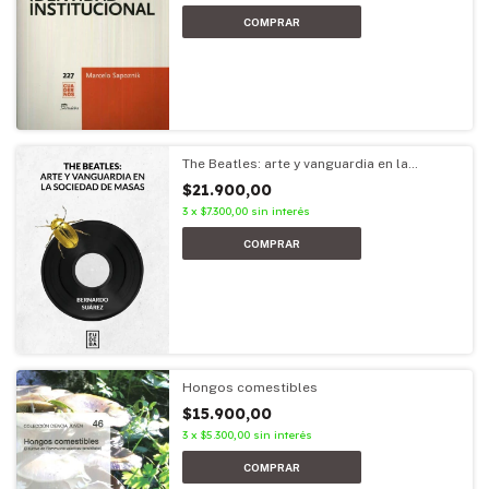
The Beatles: arte y vanguardia en la
sociedad de masas
$21.900,00
3
x
$7.300,00
sin interés
Hongos comestibles
$15.900,00
3
x
$5.300,00
sin interés