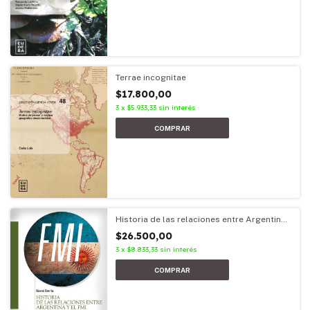
Terrae incognitae
$17.800,00
3
x
$5.933,33
sin interés
Historia de las relaciones entre Argentina
y el FMI
$26.500,00
3
x
$8.833,33
sin interés