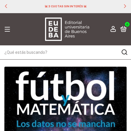
📊 3 CUOTAS SIN INTERÉS 📊
0