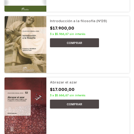
Introducción a la filosofía (Nº28)
$17.900,00
3
x
$5.966,67
sin interés
Abrazar el azar
$17.000,00
3
x
$5.666,67
sin interés