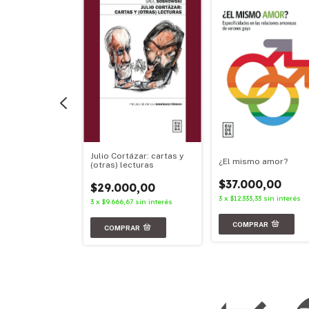
Julio Cortázar: cartas y
aves
¿El mismo amor?
(otras) lecturas
00,00
$37.000,00
$29.000,00
3
sin interés
3
x
$12.333,33
sin interés
3
x
$9.666,67
sin interés