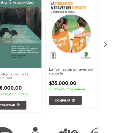
La formación a través del
Políticas cultura
deporte
refugio contra la
argentinas
unidad
$35.000,00
$36.000,00
8.000,00
3
x
$11.666,67
sin interés
3
x
$12.000,00
sin i
$9.333,33
sin interés