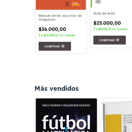
Guía de aves
Manuel Antín, escritor de
imágenes
$25.000,00
00,00
$36.000,00
3
x
$8.333,33
sin interés
67
sin interés
3
x
$12.000,00
sin interés
Más vendidos