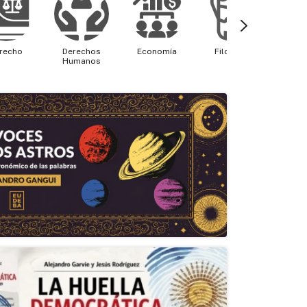
recho
Derechos
Economía
Filosofía
Física 
Humanos