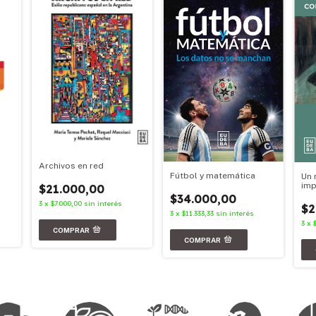
Archivos en red
Fútbol y matemática
Un 
imp
$21.000,00
$34.000,00
3
x
$7.000,00
sin interés
$2
3
x
$11.333,33
sin interés
3
x