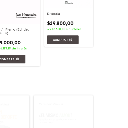
Drácula
Facundo
$19.800,00
$23.900,00
3
x
$6.600,00
sin interés
tín Fierro (Ed. del
3
x
$7.966,67
sin in
sillo)
9.000,00
$6.333,33
sin interés