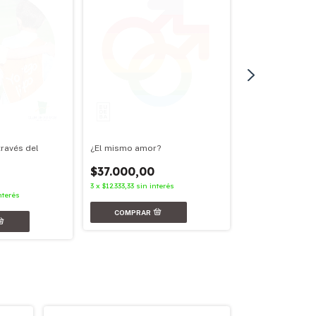
¿El mismo amor?
través del
Nunca más
$37.000,00
$31.000,00
3
x
$12.333,33
sin interés
3
x
$10.333,33
sin in
nterés