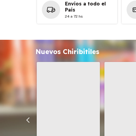
Envíos a todo el
País
24 a 72 hs
Nuevos Chiribitiles