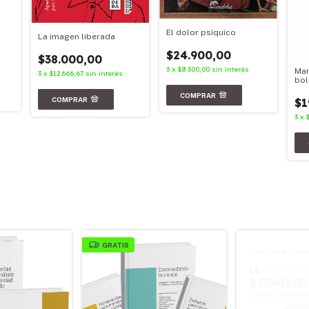
El dolor psíquico
La imagen liberada
$24.900,00
$38.000,00
3
x
$8.300,00
sin interés
Mar
3
x
$12.666,67
sin interés
bol
$1
3
x
GRATIS