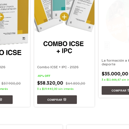
La formación a 
deporte
026
Combo ICSE + IPC - 2026
$35.000,00
-
10
%
OFF
3
x
$11.666,67
sin i
0
$58.320,00
$37.900,00
$64.800,00
nterés
3
x
$19.440,00
sin interés