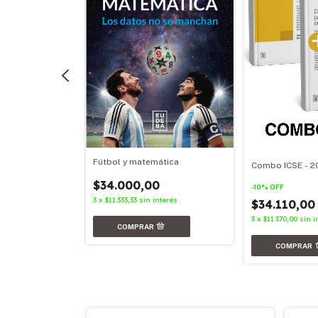
Fútbol y matemática
Combo ICSE - 2
nterés
$34.000,00
-
10
%
OFF
3
x
$11.333,33
sin interés
$34.110,0
3
x
$11.370,00
sin i