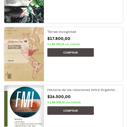
Terrae incognitae
$17.800,00
3
x
$5.933,33
sin interés
Historia de las relaciones entre Argentina
y el FMI
$26.500,00
3
x
$8.833,33
sin interés