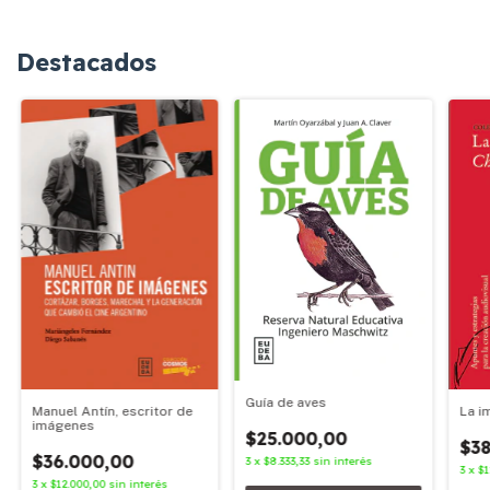
Destacados
Guía de aves
Manuel Antín, escritor de
La i
imágenes
$25.000,00
$38
$36.000,00
3
x
$8.333,33
sin interés
3
x
$1
3
x
$12.000,00
sin interés