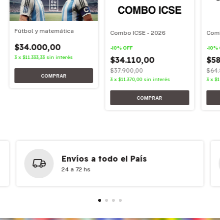
Fútbol y matemática
Combo ICSE - 2026
Comb
$34.000,00
-
10
%
OFF
-
10
%
3
x
$11.333,33
sin interés
$34.110,00
$58
$37.900,00
$64.
3
x
$11.370,00
sin interés
3
x
$1
Envíos a todo el País
24 a 72 hs