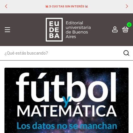
📊 3 CUOTAS SIN INTERÉS 📊
0