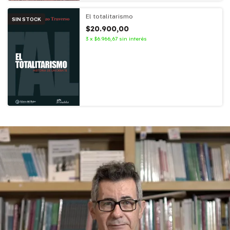
El totalitarismo
SIN STOCK
$20.900,00
3
x
$6.966,67
sin interés