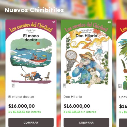
Nuevos Chiribitiles
Don Hilario
El mono doctor
Cha
$16.000,00
$16.000,00
$16
3
x
$5.333,33
sin interés
3
x
$5.333,33
sin interés
3
x
$5