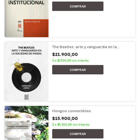
The Beatles: arte y vanguardia en la
sociedad de masas
$21.900,00
3
x
$7.300,00
sin interés
Hongos comestibles
$15.900,00
3
x
$5.300,00
sin interés