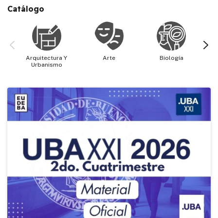
Catálogo
Arquitectura Y
Arte
Biología
Cie
Urbanismo