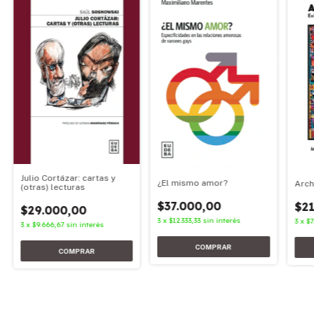
Julio Cortázar: cartas y
¿El mismo amor?
Arch
(otras) lecturas
$37.000,00
$21
$29.000,00
3
x
$12.333,33
sin interés
3
x
$7
3
x
$9.666,67
sin interés