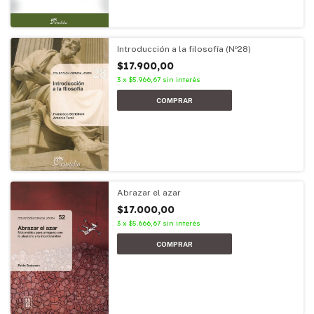
Introducción a la filosofía (Nº28)
$17.900,00
3
x
$5.966,67
sin interés
Abrazar el azar
$17.000,00
3
x
$5.666,67
sin interés