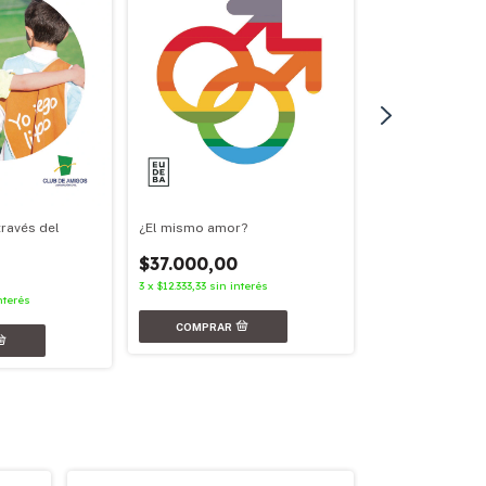
¿El mismo amor?
través del
Nunca más
$37.000,00
$31.000,00
3
x
$12.333,33
sin interés
3
x
$10.333,33
sin in
nterés