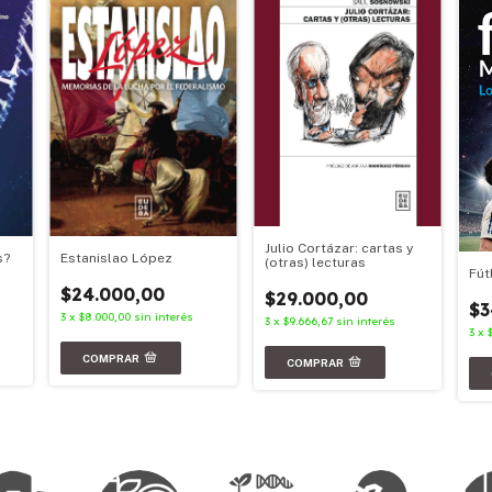
Julio Cortázar: cartas y
s?
Estanislao López
(otras) lecturas
Fút
$24.000,00
$29.000,00
$3
3
x
$8.000,00
sin interés
3
x
$9.666,67
sin interés
3
x