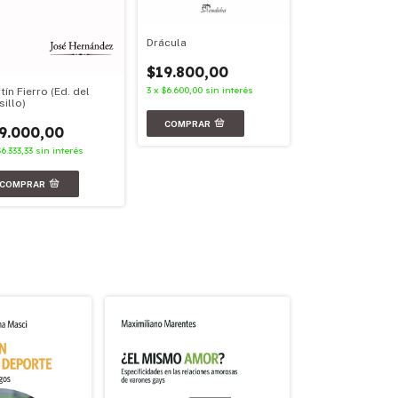
Drácula
Facundo
$19.800,00
$23.900,00
3
x
$6.600,00
sin interés
tín Fierro (Ed. del
3
x
$7.966,67
sin in
sillo)
9.000,00
$6.333,33
sin interés