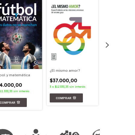
¿El mismo amor?
Archivos en red
bol y matemática
$37.000,00
$21.000,00
4.000,00
3
x
$12.333,33
sin interés
3
x
$7.000,00
sin in
$11.333,33
sin interés