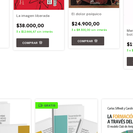
El dolor psíquico
La imagen liberada
$24.900,00
$38.000,00
3
x
$8.300,00
sin interés
Mar
3
x
$12.666,67
sin interés
bol
$1
3
x
GRATIS