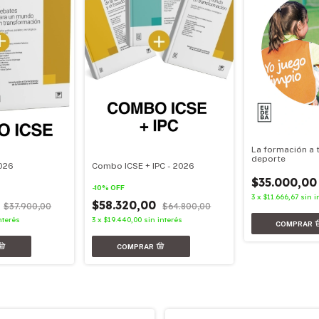
La formación a 
deporte
026
Combo ICSE + IPC - 2026
$35.000,00
-
10
%
OFF
3
x
$11.666,67
sin i
0
$58.320,00
$37.900,00
$64.800,00
nterés
3
x
$19.440,00
sin interés