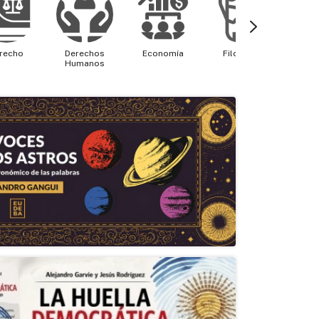
recho
Derechos
Economía
Filosofía
Física 
Humanos