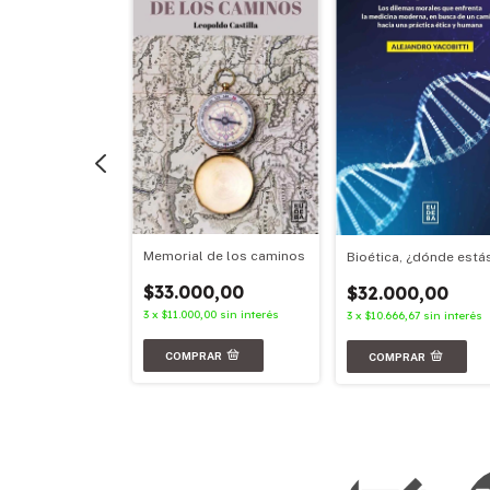
ia en movimiento
Memorial de los caminos
Bioética, ¿dónde está
00,00
$33.000,00
$32.000,00
,67
sin interés
3
x
$11.000,00
sin interés
3
x
$10.666,67
sin interés