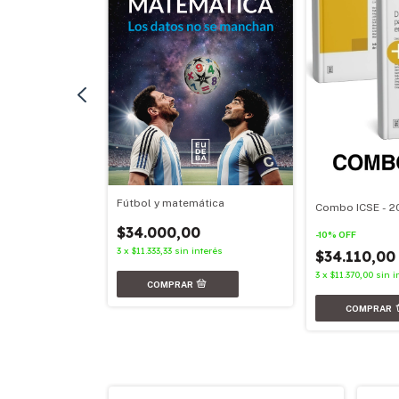
Fútbol y matemática
Combo ICSE - 2
nterés
$34.000,00
-
10
%
OFF
3
x
$11.333,33
sin interés
$34.110,0
3
x
$11.370,00
sin i