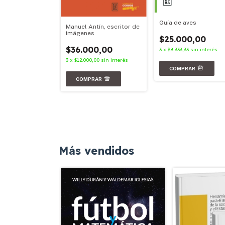
Guía de aves
Manuel Antín, escritor de
imágenes
$25.000,00
00,00
$36.000,00
3
x
$8.333,33
sin interés
67
sin interés
3
x
$12.000,00
sin interés
Más vendidos