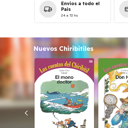
Envíos a todo el
País
24 a 72 hs
Nuevos Chiribitiles