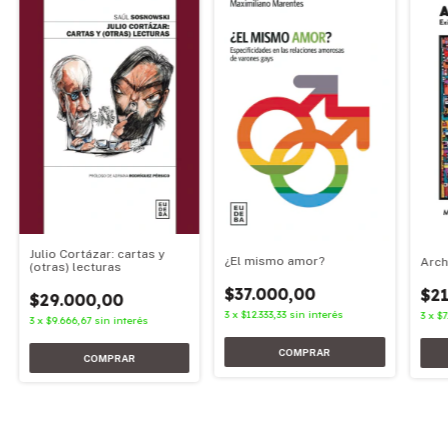
Julio Cortázar: cartas y
¿El mismo amor?
Arch
(otras) lecturas
$37.000,00
$21
$29.000,00
3
x
$12.333,33
sin interés
3
x
$7
3
x
$9.666,67
sin interés