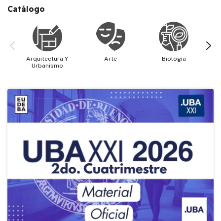
Catálogo
Arquitectura Y
Arte
Biología
Cie
Urbanismo