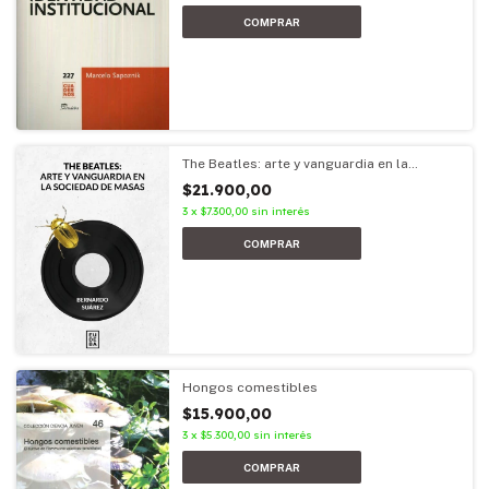
The Beatles: arte y vanguardia en la
sociedad de masas
$21.900,00
3
x
$7.300,00
sin interés
Hongos comestibles
$15.900,00
3
x
$5.300,00
sin interés