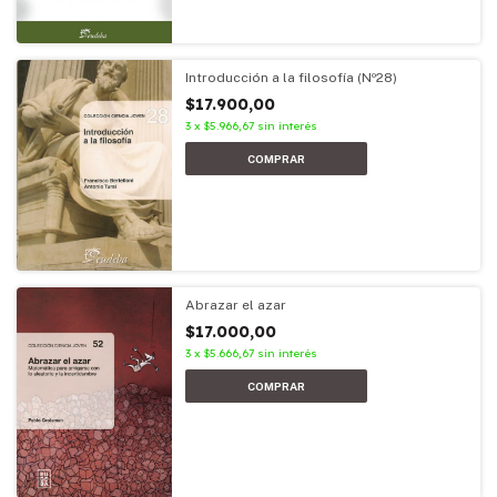
Introducción a la filosofía (Nº28)
$17.900,00
3
x
$5.966,67
sin interés
Abrazar el azar
$17.000,00
3
x
$5.666,67
sin interés