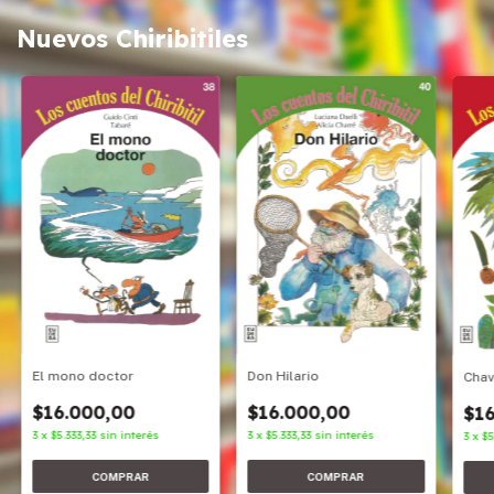
Nuevos Chiribitiles
Don Hilario
El mono doctor
Cha
$16.000,00
$16.000,00
$16
3
x
$5.333,33
sin interés
3
x
$5.333,33
sin interés
3
x
$5