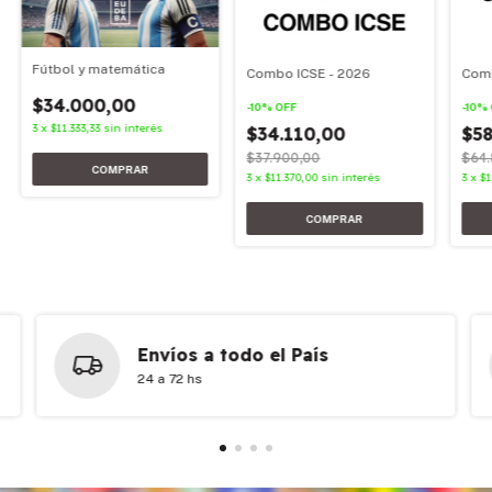
Fútbol y matemática
Combo ICSE - 2026
Comb
$34.000,00
-
10
%
OFF
-
10
%
3
x
$11.333,33
sin interés
$34.110,00
$58
$37.900,00
$64.
3
x
$11.370,00
sin interés
3
x
$1
Envíos a todo el País
24 a 72 hs