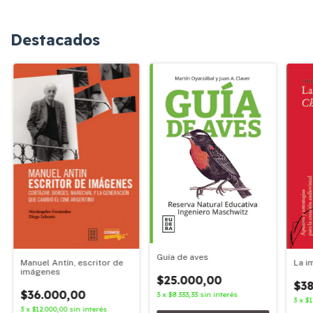
Destacados
Guía de aves
Manuel Antín, escritor de
La i
imágenes
$25.000,00
$38
$36.000,00
3
x
$8.333,33
sin interés
3
x
$1
3
x
$12.000,00
sin interés