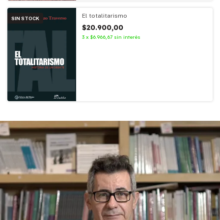
El totalitarismo
SIN STOCK
$20.900,00
3
x
$6.966,67
sin interés