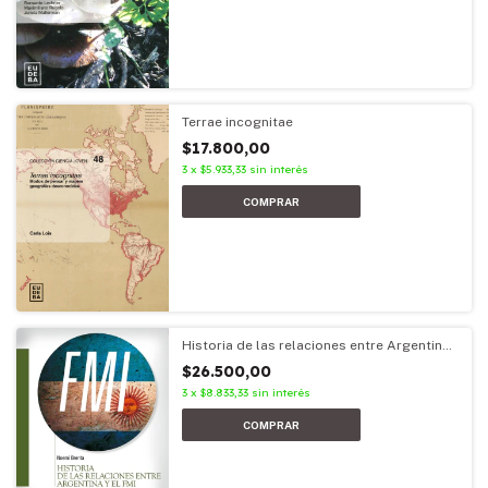
Terrae incognitae
$17.800,00
3
x
$5.933,33
sin interés
Historia de las relaciones entre Argentina
y el FMI
$26.500,00
3
x
$8.833,33
sin interés