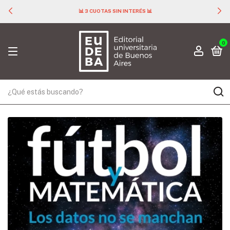
📊 3 CUOTAS SIN INTERÉS 📊
0