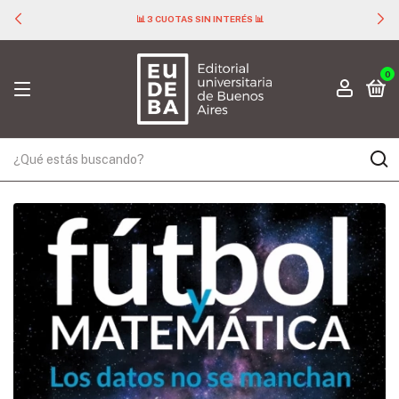
📊 3 CUOTAS SIN INTERÉS 📊
0