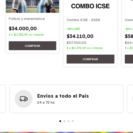
Fútbol y matemática
Combo ICSE - 2026
Comb
$34.000,00
-
10
%
OFF
-
10
%
3
x
$11.333,33
sin interés
$34.110,00
$58
$37.900,00
$64.
3
x
$11.370,00
sin interés
3
x
$1
Envíos a todo el País
24 a 72 hs