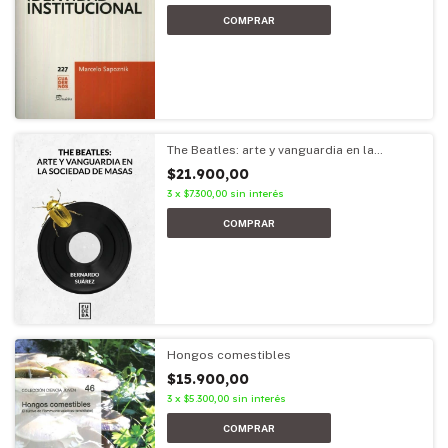
The Beatles: arte y vanguardia en la
sociedad de masas
$21.900,00
3
x
$7.300,00
sin interés
Hongos comestibles
$15.900,00
3
x
$5.300,00
sin interés