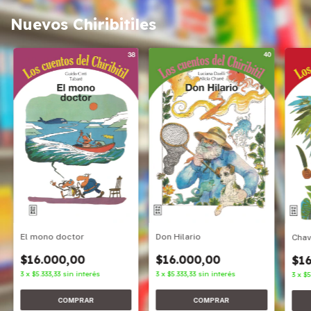
Nuevos Chiribitiles
Don Hilario
El mono doctor
Cha
$16.000,00
$16.000,00
$16
3
x
$5.333,33
sin interés
3
x
$5.333,33
sin interés
3
x
$5