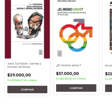
Julio Cortázar: cartas y
¿El mismo amor?
Arch
(otras) lecturas
$37.000,00
$21
$29.000,00
3
x
$12.333,33
sin interés
3
x
$7
3
x
$9.666,67
sin interés