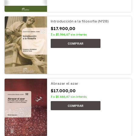
Introducción a la filosofía (Nº28)
$17.900,00
3
x
$5.966,67
sin interés
Abrazar el azar
$17.000,00
3
x
$5.666,67
sin interés