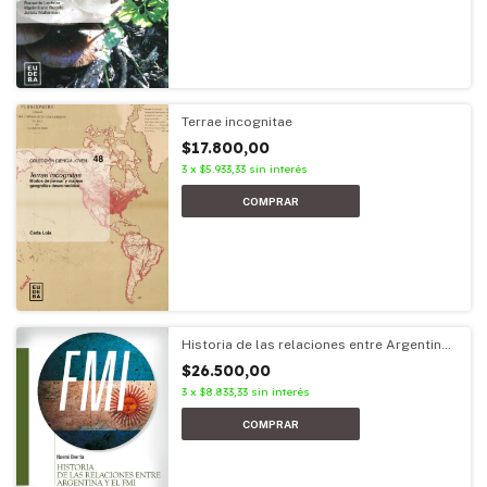
Terrae incognitae
$17.800,00
3
x
$5.933,33
sin interés
Historia de las relaciones entre Argentina
y el FMI
$26.500,00
3
x
$8.833,33
sin interés