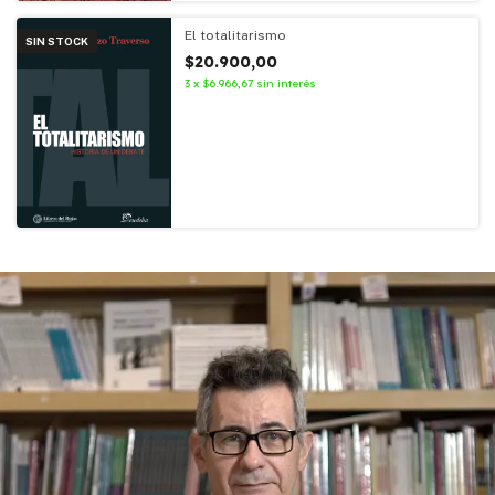
El totalitarismo
SIN STOCK
$20.900,00
3
x
$6.966,67
sin interés