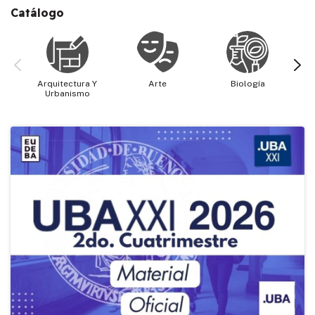
Catálogo
Arquitectura Y
Arte
Biología
Cie
Urbanismo