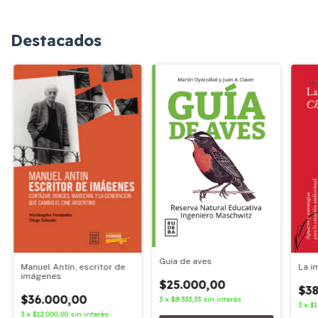
Destacados
Guía de aves
Manuel Antín, escritor de
La i
imágenes
$25.000,00
$38
$36.000,00
3
x
$8.333,33
sin interés
3
x
$1
3
x
$12.000,00
sin interés